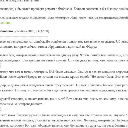
есь. Я продолжу выступать...
нечно же, я бы хотел провести рематч с Фабрисио. Если он согласен, я бы был рад этой 
 испытываю никакого давления. Есть некоторое облегчение - завтра возвращаюсь домой
сточник
обавлено
(27-Июн-2010, 14:32:50)
------------------------------------------
кто не застрахован от ошибок.Не ошибается только тот, кто ничего не делает. Об эт
м людям, которые сейчас готовы обрушиться с критикой на Фёдора
вают бои, которые нужно смотреть не по одному разу. Чтобы понять все нюансы, и, в
происходящем. Это вряд ли тот самый случай. Хотя бы даже потому, что пересматривать
тому что там и нечего смотреть. Всё было слишком быстро и как-то слишком сюрреа
йцов после сдачи Фёдора, то исчезли все мысли, кроме одной: "Не может быть. Этого н
дор не должен был попадать в такой "треугольник". Он мог в упорной борьбе проиграть 
к кажется. Потому что это было бы куда легче принять как законное поражение, а не ка
другой стороны, а может именно так и мог? Вот как-то так, очень по-земному, а не 
тованием на несправедливость.
жет такая "перезагрузка" и была необходима и ему, как бы странно это ни звучало? 
ычный земной человек, с семьёй и повседневной жизнью. Человек, который был безжал
ловек, которому Бог дал побольше таланта, чем большинству других, и в разы больше