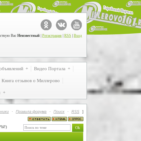
ствую Вас
Неизвестный
|
Регистрация
|
RSS
|
Вход
объявлений
Видео Портала
Книга отзывов о Миллерово
м
ники
·
Правила форума
·
Поиск
·
RSS
]
РЫ!)