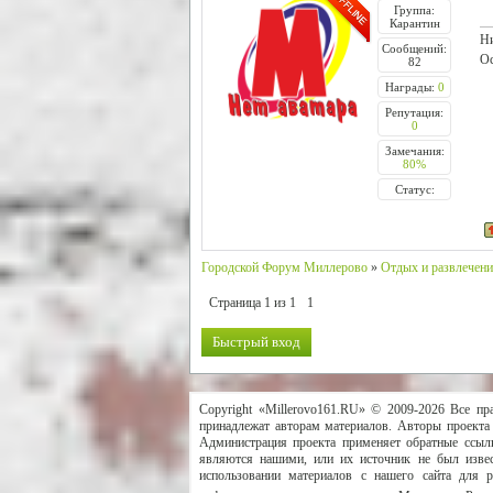
Группа:
Карантин
Ни
Сообщений:
Ос
82
Награды:
0
Репутация:
0
Замечания:
80%
Статус:
Городской Форум Миллерово
»
Отдых и развлечен
Страница
1
из
1
1
Copyright «Millerovo161.RU» © 2009-2026 Все пр
принадлежат авторам материалов. Авторы проекта 
Администрация проекта применяет обратные ссылк
являются нашими, или их источник не был извес
использовании материалов с нашего сайта для 