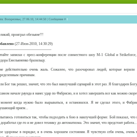
та: Воскресенье, 27.06.10, 14:44:50 | Сообщение #
1
ликий, проиграл обезьяне!!!
обавлено
(27-Июн-2010, 14:30:29)
------------------------------------------
тайте записки с пресс-конференции после совместного шоу M-1 Global и Strikeforce
дора Емельяненко бразильцу.
е действительно очень жаль. Сожалею, что разочаровал людей, которые верили
ределенным причинам.
ли Бог так решил, значит, что это был наилучший сценарий в этот раз. Я благодарен Богу 
самом начале раунда я нанес удар по Фабрисио, и я хотел завершить все как можно скор
момент когда нужно было вырываться, я остановился. Я не сделал этого, и Фабри
ушающий прием...
пытаюсь готовиться так, чтобы подходить к бою в наилучшей форме. Бой показал, что 
 доработал где-то и не довел технику до автоматизма. Это значит, что предстоит работа...
е здоровье в порядке, я в очень хорошем состоянии. Я чувствую себя очень, очень 