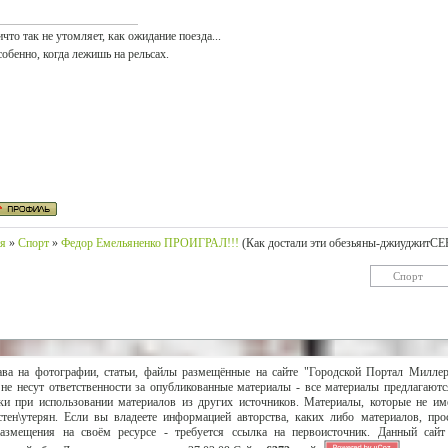
что так не утомляет, как ожидание поезда...
обенно, когда лежишь на рельсах.
ия
»
Спорт
»
Федор Емельяненко ПРОИГРАЛ!!!
(Как достали эти обезьяны-джиуджитСЕ
ава на фотографии, статьи, файлы размещённые на сайте "Городской Портал Милле
не несут ответственности за опубликованные материалы - все материалы предлагаютс
и при использовании материалов из других источников. Материалы, которые не им
тен\утерян. Если вы владеете информацией авторства, каких либо материалов, пр
размещения на своём ресурсе - требуется ссылка на первоисточник. Данный сай