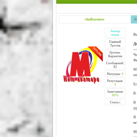
vladbaranov
Да
Автор
Ве
темы
Главный
Д
Тролль
---
Группа:
Чи
Карантин
Фе
Сообщений:
82
Мн
Награды:
0
оп
Репутация:
Ес
0
Замечания:
В 
80%
Статус:
В 
уд
Я 
не
Мо