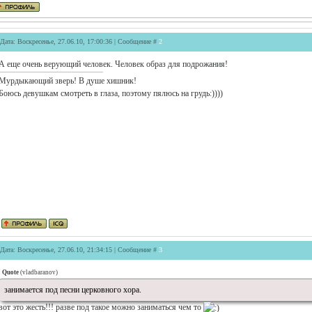
Дата: Воскресенье, 27.06.10, 17:00:36 | Сообщение #
2
А еще очень верующий человек. Человек образ для подрожания!
Мурдыкающий зверь! В душе хишник!
Боюсь девушкам смотреть в глаза, поэтому пялюсь на грудь:))))
Дата: Воскресенье, 27.06.10, 21:34:15 | Сообщение #
3
Quote
(
vladbaranov
)
занимается под песни церковного хора.
вот это жесть!!! разве под такое можно заниматься чем то