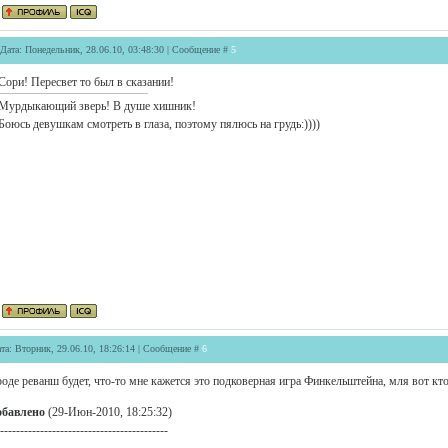
Дата: Понедельник, 28.06.10, 03:48:30 | Сообщение #
5
Сори! Пересвет то был в сказании!
Мурдыкающий зверь! В душе хишник!
Боюсь девушкам смотреть в глаза, поэтому пялюсь на грудь:))))
та: Вторник, 29.06.10, 18:26:14 | Сообщение #
6
оде реванш будет, что-то мне кажется это подковерная игра Финкельштейна, мля вот кто
обавлено
(29-Июн-2010, 18:25:32)
------------------------------------------