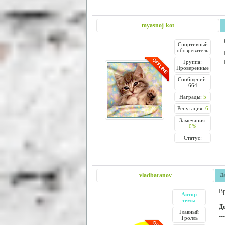
myasnoj-kot
Спортивный
обозреватель
Группа:
Проверенные
Сообщений:
664
Награды:
5
Репутация:
6
Замечания:
0%
Статус:
vladbaranov
Да
Вр
Автор
темы
Д
Главный
---
Тролль