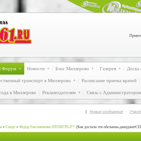
Привет
й Форум
Новости
Блог Миллерово
Галерея
Доска 
ственный транспорт в Миллерово
Расписание приема врачей
года в Миллерово
Рекламодателям
Связь с Администраторо
[
Новые сообщения
·
Участ
ия
»
Спорт
»
Федор Емельяненко ПРОИГРАЛ!!!
(Как достали эти обезьяны-джиуджитСЕ