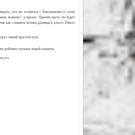
идеть, кто же останется с Емельяненко в столь
авно понятно", и прочее. Причём часто это будет
так как слишком велика разница в классе. Никто
ерут самый простой путь.
ине рейтинга лучших тяжей планеты.
ть его.