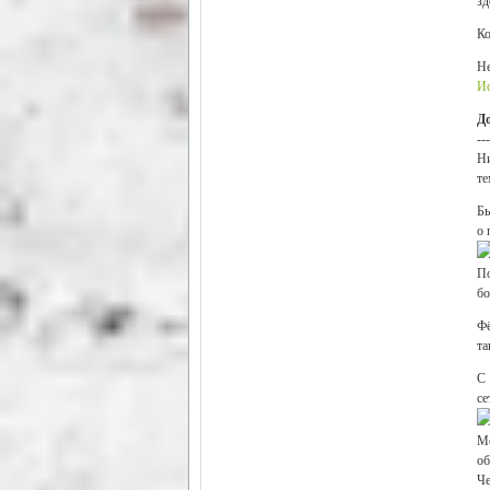
зд
Ко
Не
И
Д
---
Ни
те
Бы
о 
По
бо
Фё
та
С 
се
Мо
об
Че