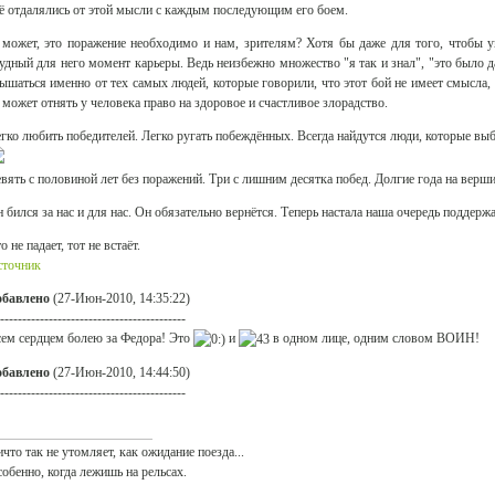
ё отдалялись от этой мысли с каждым последующим его боем.
может, это поражение необходимо и нам, зрителям? Хотя бы даже для того, чтобы ув
удный для него момент карьеры. Ведь неизбежно множество "я так и знал", "это было д
ышаться именно от тех самых людей, которые говорили, что этот бой не имеет смысла, 
 может отнять у человека право на здоровое и счастливое злорадство.
гко любить победителей. Легко ругать побеждённых. Всегда найдутся люди, которые выб
вять с половиной лет без поражений. Три с лишним десятка побед. Долгие года на верш
 бился за нас и для нас. Он обязательно вернётся. Теперь настала наша очередь поддержа
о не падает, тот не встаёт.
сточник
обавлено
(27-Июн-2010, 14:35:22)
------------------------------------------
ем сердцем болею за Федора! Это
и
в одном лице, одним словом ВОИН!
обавлено
(27-Июн-2010, 14:44:50)
------------------------------------------
что так не утомляет, как ожидание поезда...
обенно, когда лежишь на рельсах.