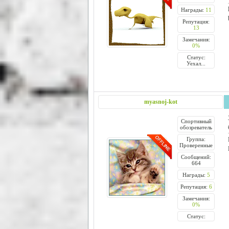
Награды:
11
Репутация:
13
Замечания:
0%
Статус:
Уехал...
myasnoj-kot
Спортивный
обозреватель
Группа:
Проверенные
Сообщений:
664
Награды:
5
Репутация:
6
Замечания:
0%
Статус: