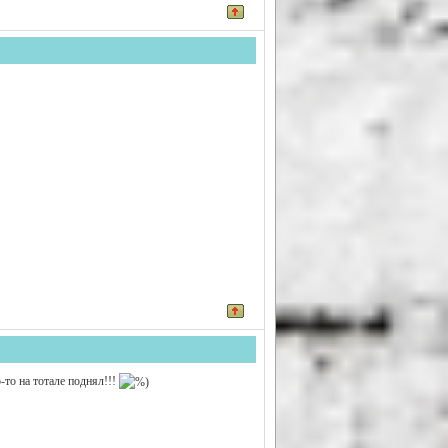
-то на тотале поднял!!!