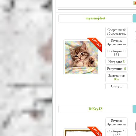
myasnoj-kot
Спортивный
обозреватель
Группа:
Проверенные
Сообщений:
664
Награды:
5
Репутация:
6
Замечания:
0%
Статус:
DiKeyJZ
Группа:
Проверенные
Сообщений:
1432