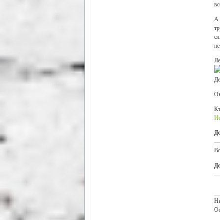
вс
А 
тр
сл
не
Ле
Де
Он
Кт
И
Д
---
Вс
Д
---
Ни
Ос