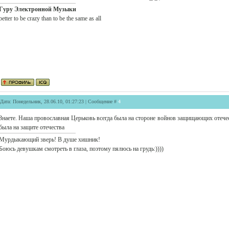
Гуру Электронной Музыки
better to be crazy than to be the same as all
Дата: Понедельник, 28.06.10, 01:27:23 | Сообщение #
4
Знаете. Наша провославная Церьковь всегда была на стороне войнов защищающих отече
была на защите отечества
Мурдыкающий зверь! В душе хишник!
Боюсь девушкам смотреть в глаза, поэтому пялюсь на грудь:))))