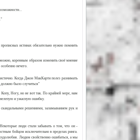
возможности...
."
их прописных истинах обязательно нужно помнить
озможно, коренным образом изменить своё мнение
 особенно нечего.
листично. Когда Джон МакКарти полез разнимать
е должно было случиться"
Копу, Ногу, но не вот так. По крайней мере, нам
к нелепую и ужасную ошибку.
со скандальными решениями, заламыванием рук и
Некоторые люди стали забывать о том, что он -
остным бойцом исключительно в пределах ринга.
 трудолюбия. Людям свойственно ошибаться, а мы