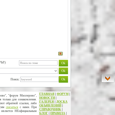
РЫ!)
Поиск:
ГЛАВНАЯ
|
ФОРУМ
|
рово", "форум Миллерово",
НОВОСТИ
|
я только для ознакомления.
ГАЛЕРЕЯ
|
ДОСКА
еют обратной ссылки, либо
ОБЪЯВЛЕНИЙ
|
осим
связаться
с нами. При
СПРАВОЧНИК
|
т является НЕофициальным
БЛОГ
|
ПРАВИЛА
|