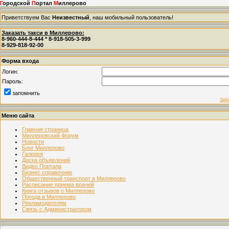
Г
ородской
П
ортал
М
иллерово
Приветствуем Вас
Неизвестный
, наш мобильный пользователь!
Заказать такси в Миллерово:
8-960-444-8-444 * 8-918-505-3-999
8-929-818-92-00
Форма входа
Логин:
Пароль:
запомнить
Заб
Меню сайта
Главная страница
Миллеровский Форум
Новости
Блог Миллерово
Галерея
Доска объявлений
Видео Портала
Бизнес справочник
Общественный транспорт в Миллерово
Расписание приема врачей
Книга отзывов о Миллерово
Погода в Миллерово
Рекламодателям
Связь с Администратором