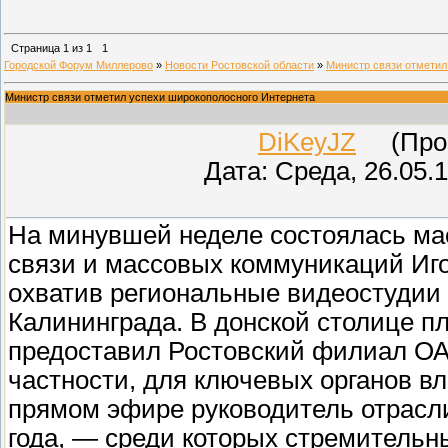
Страница
1
из
1
1
Городской Форум Миллерово
»
Новости Ростовской области
»
Министр связи отметил
Министр связи отметил успехи широкополосного Интернета
DiKeyJZ
(Прове
Дата: Среда, 26.05.
На минувшей неделе состоялась м
связи и массовых коммуникаций Иго
охватив региональные видеостудии 
Калининграда. В донской столице 
предоставил Ростовский филиал ОА
частности, для ключевых органов в
прямом эфире руководитель отрасл
года, — среди которых стремительн