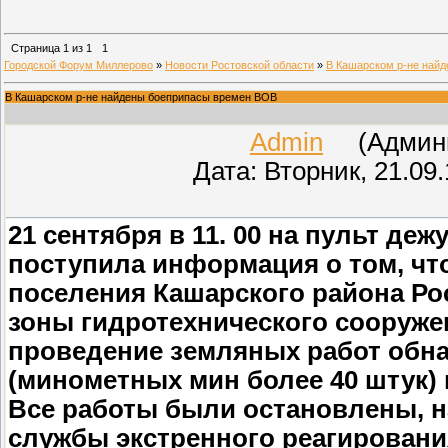
Страница
1
из
1
1
Городской Форум Миллерово
»
Новости Ростовской области
»
В Кашарском р-не най
В Кашарском р-не найдены боеприпасы времен ВОВ
Admin
(Админис
Дата: Вторник, 21.09
21 сентября в 11. 00 на пульт д
поступила информация о том, чт
поселения Кашарского района Ро
зоны гидротехнического сооруже
проведение земляных работ обн
(минометных мин более 40 штук)
Все работы были остановлены, н
службы экстренного реагировани