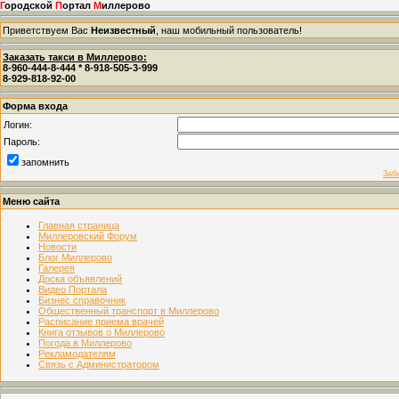
Г
ородской
П
ортал
М
иллерово
Приветствуем Вас
Неизвестный
, наш мобильный пользователь!
Заказать такси в Миллерово:
8-960-444-8-444 * 8-918-505-3-999
8-929-818-92-00
Форма входа
Логин:
Пароль:
запомнить
Заб
Меню сайта
Главная страница
Миллеровский Форум
Новости
Блог Миллерово
Галерея
Доска объявлений
Видео Портала
Бизнес справочник
Общественный транспорт в Миллерово
Расписание приема врачей
Книга отзывов о Миллерово
Погода в Миллерово
Рекламодателям
Связь с Администратором