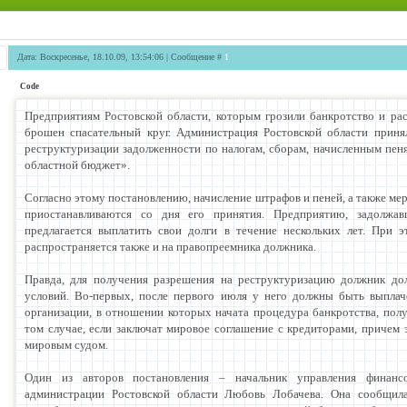
Дата: Воскресенье, 18.10.09, 13:54:06 | Сообщение #
1
Code
Предприятиям Ростовской области, которым грозили банкротство и рас
брошен спасательный круг. Администрация Ростовской области прин
реструктуризации задолженности по налогам, сборам, начисленным пе
областной бюджет».
Согласно этому постановлению, начисление штрафов и пеней, а также м
приостанавливаются со дня его принятия. Предприятию, задолжа
предлагается выплатить свои долги в течение нескольких лет. При 
распространяется также и на правопреемника должника.
Правда, для получения разрешения на реструктуризацию должник до
условий. Во-первых, после первого июля у него должны быть выплач
организации, в отношении которых начата процедура банкротства, полу
том случае, если заключат мировое соглашение с кредиторами, причем
мировым судом.
Один из авторов постановления – начальник управления финанс
администрации Ростовской области Любовь Лобачева. Она сообщила