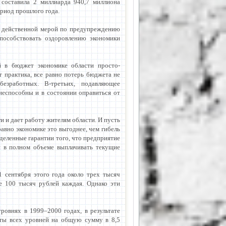
 составила 2 миллиарда 940,7 миллиона
ериод прошлого года.
а действенной мерой по предупреждению
способствовать оздоровлению экономики
й в бюджет экономике области просто-
 практика, все равно потерь бюджета не
безработных. В-третьих, подавляющее
еспособны и в состоянии оправиться от
и и дает работу жителям области. И пусть
равно экономике это выгоднее, чем гибель
деленные гарантии того, что предприятие
и в полном объеме выплачивать текущие
 сентября этого года около трех тысяч
е 100 тысяч рублей каждая. Однако эти
овнях в 1999–2000 годах, в результате
еты всех уровней на общую сумму в 8,5