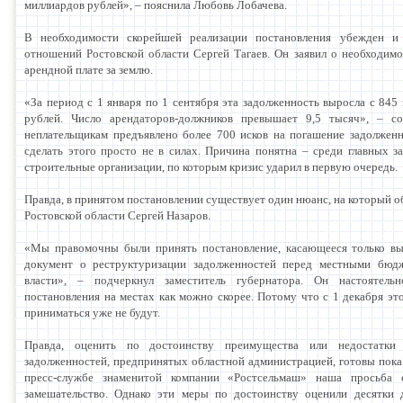
миллиардов рублей», – пояснила Любовь Лобачева.
В необходимости скорейшей реализации постановления убежден и
отношений Ростовской области Сергей Тагаев. Он заявил о необходим
арендной плате за землю.
«За период с 1 января по 1 сентября эта задолженность выросла с 845
рублей. Число арендаторов-должников превышает 9,5 тысяч», – с
неплательщикам предъявлено более 700 исков на погашение задолженн
сделать этого просто не в силах. Причина понятна – среди главных з
строительные организации, по которым кризис ударил в первую очередь.
Правда, в принятом постановлении существует один нюанс, на который о
Ростовской области Сергей Назаров.
«Мы правомочны были принять постановление, касающееся только вы
документ о реструктуризации задолженностей перед местными бюд
власти», – подчеркнул заместитель губернатора. Он настоятель
постановления на местах как можно скорее. Потому что с 1 декабря эт
приниматься уже не будут.
Правда, оценить по достоинству преимущества или недостатки
задолженностей, предпринятых областной администрацией, готовы пока 
пресс-службе знаменитой компании «Ростсельмаш» наша просьба 
замешательство. Однако эти меры по достоинству оценили десятки 