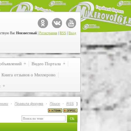
ствую Вас
Неизвестный
|
Регистрация
|
RSS
|
Вход
объявлений
Видео Портала
Книга отзывов о Миллерово
м
ники
·
Правила форума
·
Поиск
·
RSS
]