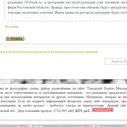
редакции 161bank.ru, в программе реструктуризации уже изъявили жел
фирм Ростовской области. Правда, при этом они обязаны будут аккуратно 
текущие налоговые платежи. Иначе право на реструктуризацию будет пот
Источник
лок
»
Новости Ростовской области
»
Объявлена налоговая амнистия
ава на фотографии, статьи, файлы размещённые на сайте "Городской Портал Милле
не несут ответственности за опубликованные материалы - все материалы предлагаютс
и при использовании материалов из других источников. Материалы, которые не им
тен\утерян. Если вы владеете информацией авторства, каких либо материалов, пр
размещения на своём ресурсе - требуется ссылка на первоисточник. Данный сай
вской обл..
Дата основания проекта:
27.02.09
Сайту
6371
дней.