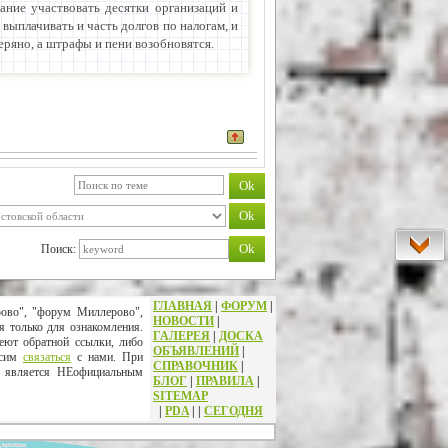
ание участвовать десятки организаций и
выплачивать и часть долгов по налогам, и
еряно, а штрафы и пени возобновятся.
Поиск:
ГЛАВНАЯ
|
ФОРУМ
|
рово", "форум Миллерово",
НОВОСТИ
|
я только для ознакомления.
ГАЛЕРЕЯ
|
ДОСКА
еют обратной ссылки, либо
ОБЪЯВЛЕНИЙ
|
осим
связаться
с нами. При
СПРАВОЧНИК
|
т является НЕофициальным
БЛОГ
|
ПРАВИЛА
|
SITEMAP
|
PDA
|
|
СЕГОДНЯ