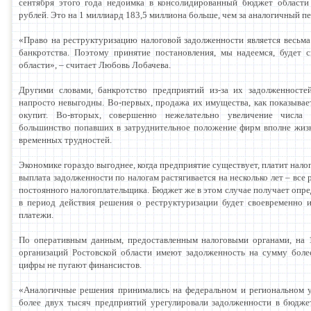
сентября этого года недоимка в консолидированный бюджет области
рублей. Это на 1 миллиард 183,5 миллиона больше, чем за аналогичный п
«Право на реструктуризацию налоговой задолженности является весьм
банкротства. Поэтому принятие постановления, мы надеемся, будет 
области», – считает Любовь Лобачева.
Другими словами, банкротство предприятий из-за их задолженносте
напросто невыгодны. Во-первых, продажа их имущества, как показывает
окупит. Во-вторых, совершенно нежелательно увеличение числа 
большинство попавших в затруднительное положение фирм вполне жизн
временных трудностей.
Экономике гораздо выгоднее, когда предприятие существует, платит налог
выплата задолженности по налогам растягивается на несколько лет – все 
постоянного налогоплательщика. Бюджет же в этом случае получает опре
в период действия решения о реструктуризации будет своевременно 
платежи.
По оперативным данным, предоставленным налоговыми органами, на 1
организаций Ростовской области имеют задолженность на сумму боле
цифры не пугают финансистов.
«Аналогичные решения принимались на федеральном и региональном ур
более двух тысяч предприятий урегулировали задолженности в бюдж