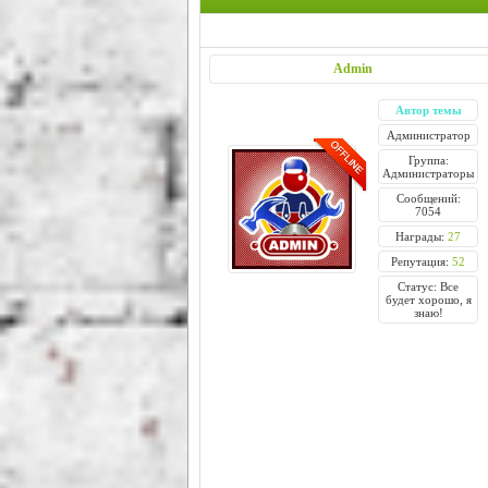
Admin
Автор темы
Администратор
Группа:
Администраторы
Сообщений:
7054
Награды:
27
Репутация:
52
Статус: Все
будет хорошо, я
знаю!