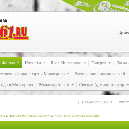
Привет
й Форум
Новости
Блог Миллерово
Галерея
Доска 
ственный транспорт в Миллерово
Расписание приема врачей
года в Миллерово
Рекламодателям
Связь с Администраторо
[
Новые сообщения
·
Участ
лок
»
Новости Ростовской области
»
Объявлена налоговая амнистия