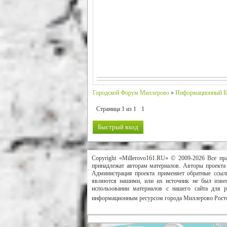
Городской Форум Миллерово
»
Информационный Б
Страница
1
из
1
1
Copyright «Millerovo161.RU» © 2009-2026 Все пр
принадлежат авторам материалов. Авторы проекта 
Администрация проекта применяет обратные ссылк
являются нашими, или их источник не был извес
использовании материалов с нашего сайта для 
информационным ресурсом города Миллерово Росто