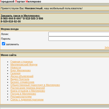
Г
ородской
П
ортал
М
иллерово
Приветствуем Вас
Неизвестный
, наш мобильный пользователь!
Заказать такси в Миллерово:
8-960-444-8-444 * 8-918-505-3-999
8-929-818-92-00
Форма входа
Логин:
Пароль:
запомнить
Заб
Меню сайта
Главная страница
Миллеровский Форум
Новости
Блог Миллерово
Галерея
Доска объявлений
Видео Портала
Бизнес справочник
Общественный транспорт в Миллерово
Расписание приема врачей
Книга отзывов о Миллерово
Погода в Миллерово
Рекламодателям
Связь с Администратором