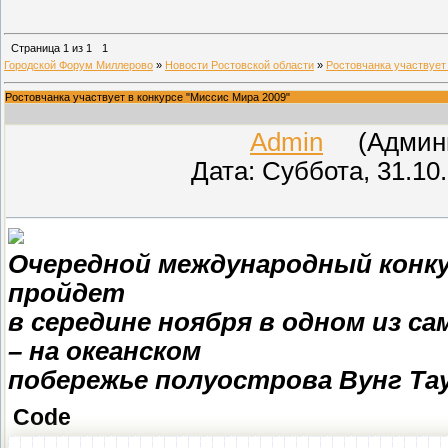
Страница
1
из
1
1
Городской Форум Миллерово
»
Новости Ростовской области
»
Ростовчанка участвует
Ростовчанка участвует в конкурсе "Миссис Мира 2009"
Admin
(Админис
Дата: Суббота, 31.10
Очередной международный конкур
пройдет
в середине ноября в одном из 
– на океанском
побережье полуострова Вунг Тау
Code