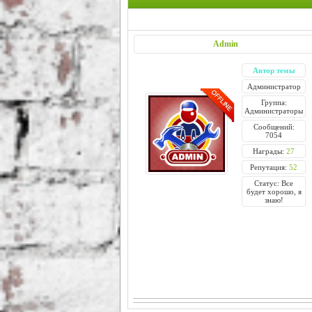
Admin
Автор темы
Администратор
Группа:
Администраторы
Сообщений:
7054
Награды:
27
Репутация:
52
Статус: Все
будет хорошо, я
знаю!