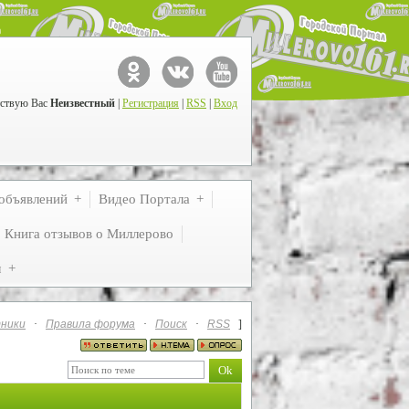
ствую Вас
Неизвестный
|
Регистрация
|
RSS
|
Вход
объявлений
Видео Портала
Книга отзывов о Миллерово
м
ники
·
Правила форума
·
Поиск
·
RSS
]