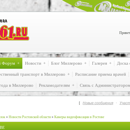
Привет
й Форум
Новости
Блог Миллерово
Галерея
Доска 
ственный транспорт в Миллерово
Расписание приема врачей
года в Миллерово
Рекламодателям
Связь с Администраторо
[
Новые сообщения
·
Участ
лок
»
Новости Ростовской области
»
Камеры видеофиксации в Ростове
ВЕ