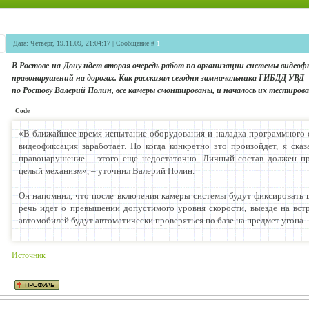
Дата: Четверг, 19.11.09, 21:04:17 | Сообщение #
1
В Ростове-на-Дону идет вторая очередь работ по организации системы видео
правонарушений на дорогах. Как рассказал сегодня замначальника ГИБДД УВД
по Ростову Валерий Полин, все камеры смонтированы, и началось их тестирова
Code
«В ближайшее время испытание оборудования и наладка программного о
видеофиксация заработает. Но когда конкретно это произойдет, я сказ
правонарушение – этого еще недостаточно. Личный состав должен п
целый механизм», – уточнил Валерий Полин.
Он напомнил, что после включения камеры системы будут фиксировать 
речь идет о превышении допустимого уровня скорости, выезде на вст
автомобилей будут автоматически проверяться по базе на предмет угона.
Источник