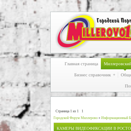
Главная страница
Миллеровски
Бизнес справочник
Обще
По
Страница
1
из
1
1
Городской Форум Миллерово
»
Информационный Б
КАМЕРЫ ВИДЕОФИКСАЦИИ В РОСТО