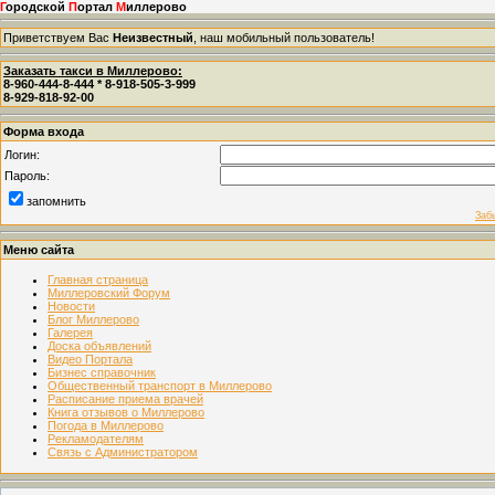
Г
ородской
П
ортал
М
иллерово
Приветствуем Вас
Неизвестный
, наш мобильный пользователь!
Заказать такси в Миллерово:
8-960-444-8-444 * 8-918-505-3-999
8-929-818-92-00
Форма входа
Логин:
Пароль:
запомнить
Заб
Меню сайта
Главная страница
Миллеровский Форум
Новости
Блог Миллерово
Галерея
Доска объявлений
Видео Портала
Бизнес справочник
Общественный транспорт в Миллерово
Расписание приема врачей
Книга отзывов о Миллерово
Погода в Миллерово
Рекламодателям
Связь с Администратором