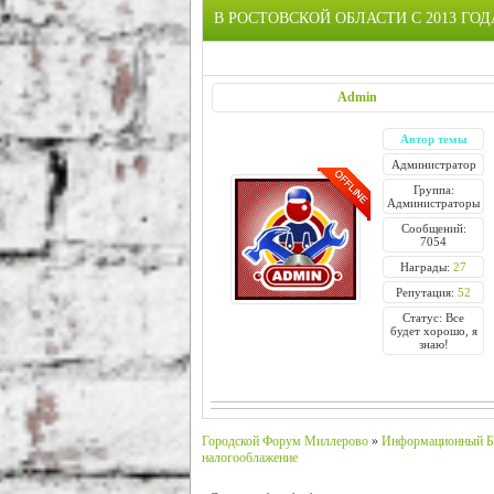
В РОСТОВСКОЙ ОБЛАСТИ С 2013 Г
Admin
Автор темы
Администратор
Группа:
Администраторы
Сообщений:
7054
Награды:
27
Репутация:
52
Статус: Все
будет хорошо, я
знаю!
Городской Форум Миллерово
»
Информационный Б
налогооблажение