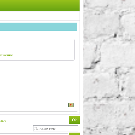
блажение
тное