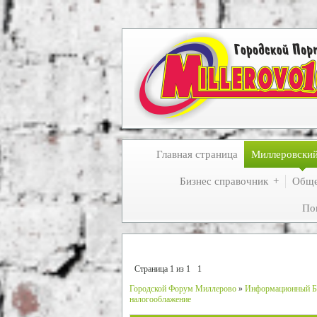
Главная страница
Миллеровски
Бизнес справочник
Обще
По
Страница
1
из
1
1
Городской Форум Миллерово
»
Информационный Б
налогооблажение