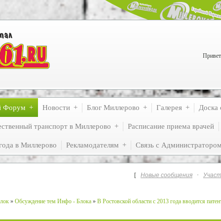
Привет
й Форум
Новости
Блог Миллерово
Галерея
Доска 
ственный транспорт в Миллерово
Расписание приема врачей
года в Миллерово
Рекламодателям
Связь с Администраторо
[
Новые сообщения
·
Участ
лок
»
Обсуждение тем Инфо - Блока
»
В Ростовской области с 2013 года вводится патен