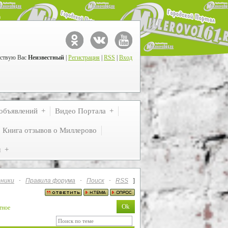
ствую Вас
Неизвестный
|
Регистрация
|
RSS
|
Вход
объявлений
Видео Портала
Книга отзывов о Миллерово
м
ники
·
Правила форума
·
Поиск
·
RSS
]
тное