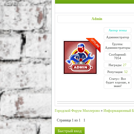
Admin
Автор темы
Администратор
Группа:
Администраторы
Сообщений:
7054
Награды:
27
Репутация:
52
Статус: Все
будет хорошо, я
знаю!
Городской Форум Миллерово
»
Информационный Б
Страница
1
из
1
1