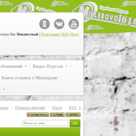
ствую Вас
Неизвестный
|
Регистрация
|
RSS
|
Вход
объявлений
Видео Портала
Книга отзывов о Миллерово
м
ники
·
Правила форума
·
Поиск
·
RSS
]