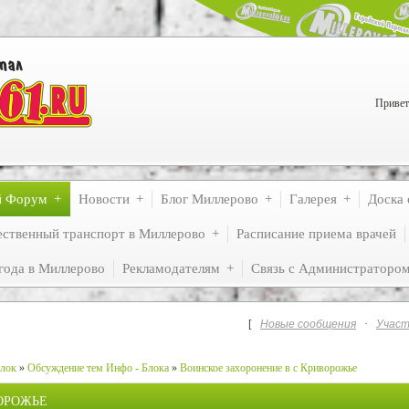
Привет
й Форум
Новости
Блог Миллерово
Галерея
Доска 
ственный транспорт в Миллерово
Расписание приема врачей
года в Миллерово
Рекламодателям
Связь с Администраторо
[
Новые сообщения
·
Участ
лок
»
Обсуждение тем Инфо - Блока
»
Воинское захоронение в с Криворожье
ОРОЖЬЕ