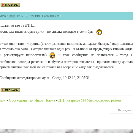
Дата: Среда, 19.12.12, 17:04:19 | Сообщение #
4
......так чо там за ДТП....
косяк уже висит вторые сутки - по сцылке попадаю в сентябрь...
от так оно и глючит-троит...(в этот раз зашел неизвесным...сделал быстрый вход ...написа
а строило оно само...я отправлял тока один раз....в отличии от предыдущих глюков когда
и регистрирует неизвестным)
и твое сообщение не появляется - тогда я н
сообщение...заходил-регился...и из буфера повторно отправлял - при этом иногда двоило.
причем ишачок восьмой менее глючный а опера еще чаще так выделывается...
Сообщение отредактировал
муня
-
Среда, 19.12.12, 21:05:31
лок
»
Обсуждение тем Инфо - Блока
»
ДТП на трассе М4 Миллеровского района