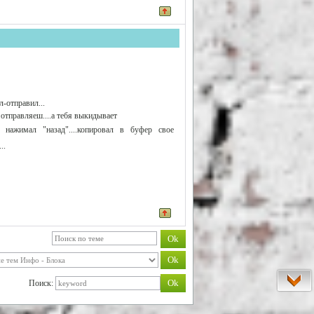
л-отправил...
 отправляеш....а тебя выкидывает
ажимал "назад"....копировал в буфер свое
..
Поиск: