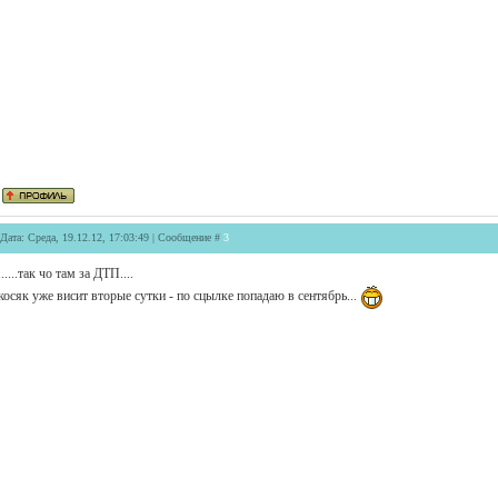
Дата: Среда, 19.12.12, 17:03:49 | Сообщение #
3
......так чо там за ДТП....
косяк уже висит вторые сутки - по сцылке попадаю в сентябрь...