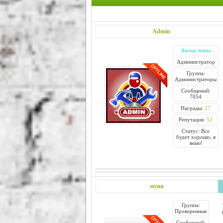
Admin
Автор темы
Администратор
Группа:
Администраторы
Сообщений:
7054
Награды:
27
Репутация:
52
Статус: Все
будет хорошо, я
знаю!
муня
Группа:
Проверенные
Сообщений: