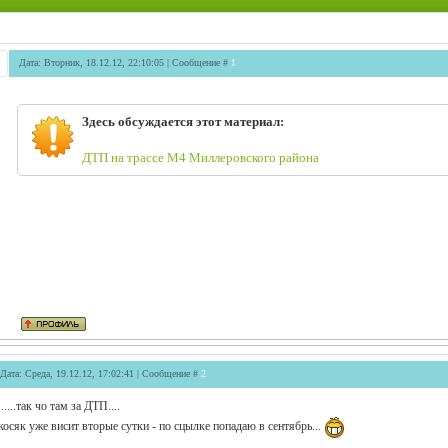
Дата: Вторник, 18.12.12, 22:10:05 | Сообщение #
1
Здесь обсуждается этот материал:
ДТП на трассе М4 Миллеровского района
Дата: Среда, 19.12.12, 17:02:41 | Сообщение #
2
......так чо там за ДТП....
косяк уже висит вторые сутки - по сцылке попадаю в сентябрь...