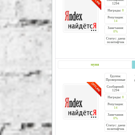
1294
Награды:
8
Репутация:
14
Замечания:
0%
Статус: даеш
позитифчик
муня
Группа:
Проверенные
Сообщений:
1294
Награды:
8
Репутация:
14
Замечания:
0%
Статус: даеш
позитифчик