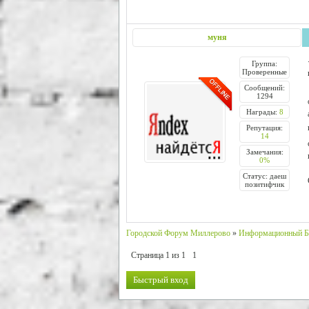
муня
Группа:
Проверенные
Сообщений:
1294
Награды:
8
Репутация:
14
Замечания:
0%
Статус: даеш
позитифчик
Городской Форум Миллерово
»
Информационный Б
Страница
1
из
1
1