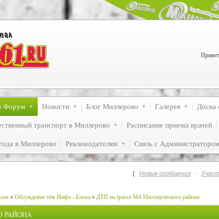
Привет
й Форум
Новости
Блог Миллерово
Галерея
Доска 
ственный транспорт в Миллерово
Расписание приема врачей
года в Миллерово
Рекламодателям
Связь с Администраторо
[
Новые сообщения
·
Участ
лок
»
Обсуждение тем Инфо - Блока
»
ДТП на трассе М4 Миллеровского района
О РАЙОНА