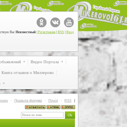
ствую Вас
Неизвестный
|
Регистрация
|
RSS
|
Вход
объявлений
Видео Портала
Книга отзывов о Миллерово
м
ники
·
Правила форума
·
Поиск
·
RSS
]