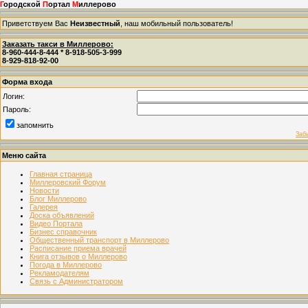
Г
ородской
П
ортал
М
иллерово
Приветствуем Вас
Неизвестный
, наш мобильный пользователь!
Заказать такси в Миллерово:
8-960-444-8-444 * 8-918-505-3-999
8-929-818-92-00
Форма входа
Логин:
Пароль:
запомнить
Заб
Меню сайта
Главная страница
Миллеровский Форум
Новости
Блог Миллерово
Галерея
Доска объявлений
Видео Портала
Бизнес справочник
Общественный транспорт в Миллерово
Расписание приема врачей
Книга отзывов о Миллерово
Погода в Миллерово
Рекламодателям
Связь с Администратором