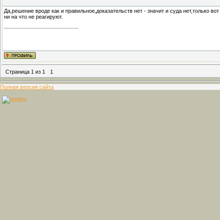
Да,решение вроде как и правильное,доказательств нет - значит и суда нет,только во
ни на что не реагируют.
Страница
1
из
1
1
Полная версия сайта