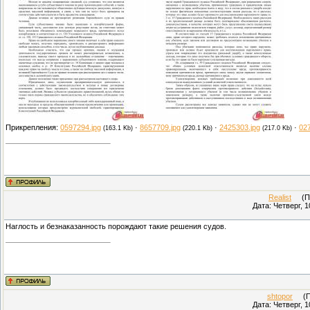
Прикрепления:
0597294.jpg
·
8657709.jpg
·
2425303.jpg
·
02
(163.1 Kb)
(220.1 Kb)
(217.0 Kb)
Realist
(Про
Дата: Четверг, 1
Наглость и безнаказанность порождают такие решения судов.
shtopor
(Пр
Дата: Четверг, 1