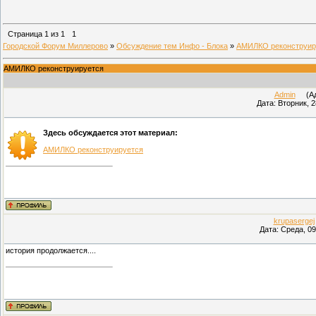
Страница
1
из
1
1
Городской Форум Миллерово
»
Обсуждение тем Инфо - Блока
»
АМИЛКО реконструир
АМИЛКО реконструируется
Admin
(Адм
Дата: Вторник, 2
Здесь обсуждается этот материал:
АМИЛКО реконструируется
krupasergej
Дата: Среда, 09
история продолжается....