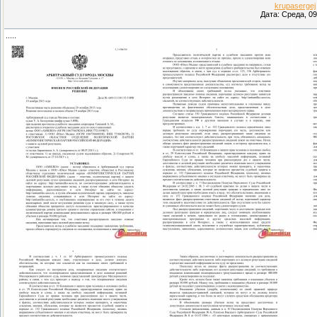
krupasergej
Дата: Среда, 09
.....