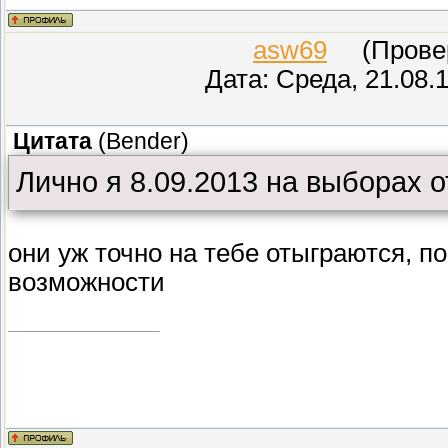
причём уровень износа должна
комиссия.
asw69
(Провере
Дата: Среда, 21.08.
Например, если износ дома сос
Цитата
(
Bender
)
норма для одинокого составит д
Лично я 8.09.2013 на выборах
городской житель обитает в ав
ему позволено сжечь в месяц 14
они уж точно на тебе отыграются, по
человек — аж 309 кВтч).
возможности
Для жильцов многоэтажек, где 
плит, а применяют электроплит
социальная норма для одного ч