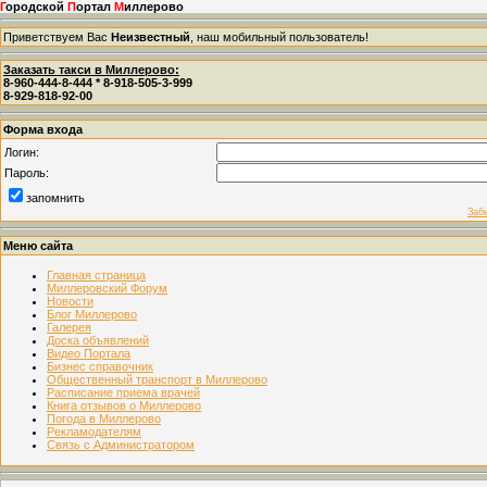
Г
ородской
П
ортал
М
иллерово
Приветствуем Вас
Неизвестный
, наш мобильный пользователь!
Заказать такси в Миллерово:
8-960-444-8-444 * 8-918-505-3-999
8-929-818-92-00
Форма входа
Логин:
Пароль:
запомнить
Заб
Меню сайта
Главная страница
Миллеровский Форум
Новости
Блог Миллерово
Галерея
Доска объявлений
Видео Портала
Бизнес справочник
Общественный транспорт в Миллерово
Расписание приема врачей
Книга отзывов о Миллерово
Погода в Миллерово
Рекламодателям
Связь с Администратором