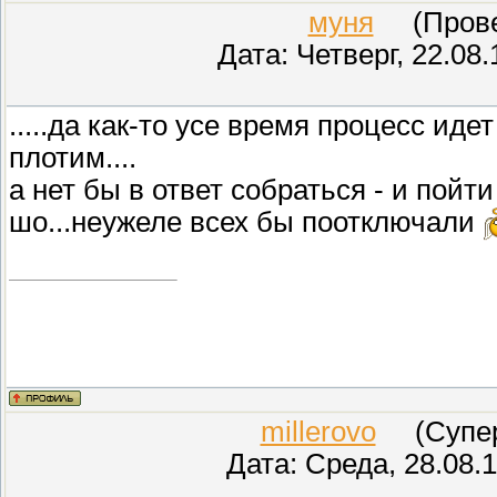
муня
(Провер
кВтч, для пяти и более — 421 к
Дата: Четверг, 22.08
Высокая социальная норма уст
.....да как-то усе время процесс иде
проживают в квартирах, «обор
плотим....
а нет бы в ответ собраться - и пойти
электроотопительными и (или)
шо...неужеле всех бы поотключали
для целей горячего водоснабже
человека в месяц 3329 кВтч, дл
Но в РСТ обратили внимание, ч
отопительный период. В остав
millerovo
(СуперМ
для вышеуказанной категории с
Дата: Среда, 28.08.