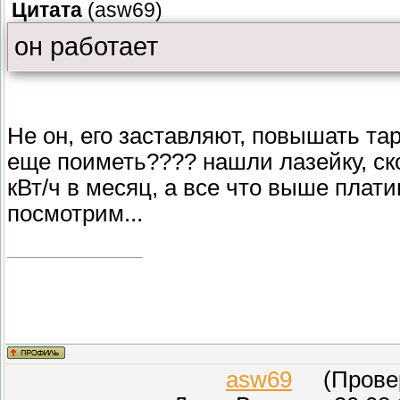
Цитата
(
asw69
)
он работает
Не он, его заставляют, повышать тар
еще поиметь???? нашли лазейку, ско
кВт/ч в месяц, а все что выше плат
посмотрим...
asw69
(Провере