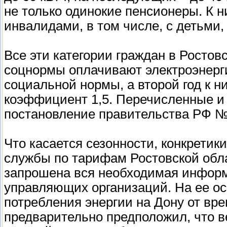
проживающими ростовчанами. 
электроэнергию продолжают рас
не только одинокие пенсионеры. К 
12 месяцев и на число самих д
инвалидами, в том числе, с детьми
являются самыми высокими в Ю
среднем одному человеку доста
акции Владислав Рязанцев. - 
Все эти категории граждан в Ростов
постановления правительства 
соцнормы оплачивают электроэнерг
Хотя в региональной службе п
социальной нормы, а второй год к
применения социальной нормы…
платы за электричество с введ
коэффициент 1,5. Перечисленные и
к региональной власти. На пик
постановление правительства РФ №
незначительным, не больше 15 
представителей региональной 
механизм расчета оплаты вызы
Что касается сезонности, конкретик
областного правительства и За
службы по тарифам Ростовской обл
Источник
запрошена вся необходимая инфор
- Мы понимаем, что у жителей 
управляющих организаций. На ее о
расчетам за свет, получению н
потребления энергии на Дону от вре
предварительно предположил, что в
мы готовы ответить на каждый и