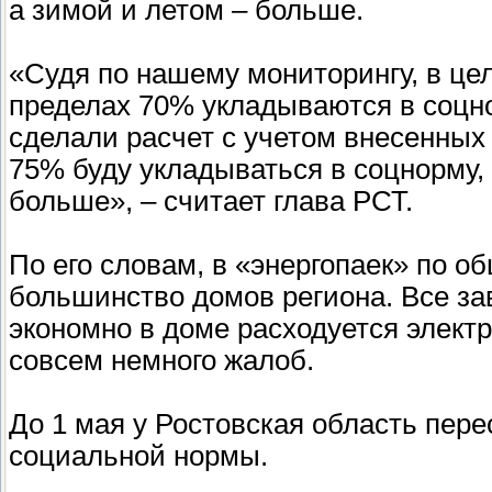
а зимой и летом – больше.
разбираться в их платежках, сч
Николаевский.
«Судя по нашему мониторингу, в це
пределах 70% укладываются в соцно
сделали расчет с учетом внесенных 
Кстати, то, что область вошла 
75% буду укладываться в соцнорму, 
возможность подавать свои пр
больше», – считает глава РСТ.
соцнормы. К примеру, уже сейч
По его словам, в «энергопаек» по 
ввести "климатическую" надбав
большинство домов региона. Все зав
регионах без них сегодня не об
экономно в доме расходуется электр
совсем немного жалоб.
До 1 мая у Ростовская область пер
социальной нормы.