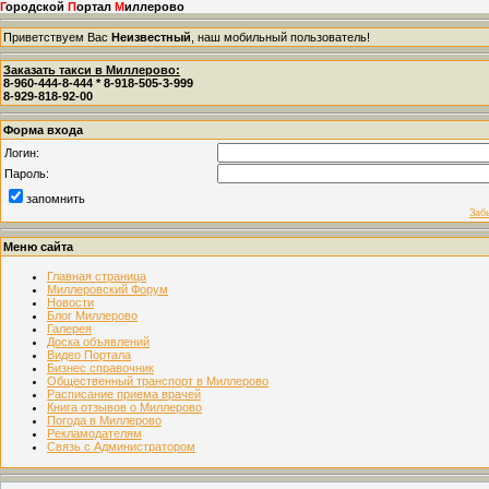
Г
ородской
П
ортал
М
иллерово
Приветствуем Вас
Неизвестный
, наш мобильный пользователь!
Заказать такси в Миллерово:
8-960-444-8-444 * 8-918-505-3-999
8-929-818-92-00
Форма входа
Логин:
Пароль:
запомнить
Заб
Меню сайта
Главная страница
Миллеровский Форум
Новости
Блог Миллерово
Галерея
Доска объявлений
Видео Портала
Бизнес справочник
Общественный транспорт в Миллерово
Расписание приема врачей
Книга отзывов о Миллерово
Погода в Миллерово
Рекламодателям
Связь с Администратором