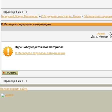
Страница
1
из
1
1
Городской Форум Миллерово
»
Обсуждение тем Инфо - Блока
»
В Миллерово задержа
В Миллерово задержали автоугонщика
Admin
(Адм
Дата: Четверг, 0
Здесь обсуждается этот материал:
В Миллерово задержали автоугонщика
Страница
1
из
1
1
Полная версия сайта