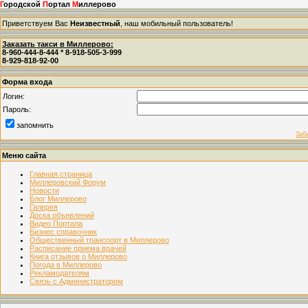
Г
ородской
П
ортал
М
иллерово
Приветствуем Вас
Неизвестный
, наш мобильный пользователь!
Заказать такси в Миллерово:
8-960-444-8-444 * 8-918-505-3-999
8-929-818-92-00
Форма входа
Логин:
Пароль:
запомнить
Заб
Меню сайта
Главная страница
Миллеровский Форум
Новости
Блог Миллерово
Галерея
Доска объявлений
Видео Портала
Бизнес справочник
Общественный транспорт в Миллерово
Расписание приема врачей
Книга отзывов о Миллерово
Погода в Миллерово
Рекламодателям
Связь с Администратором