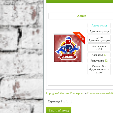
Admin
Автор темы
Администратор
Группа:
Администраторы
Сообщений:
7054
Награды:
27
Репутация:
52
Статус: Все
будет хорошо, я
знаю!
Городской Форум Миллерово
»
Информационный Б
Страница
1
из
1
1