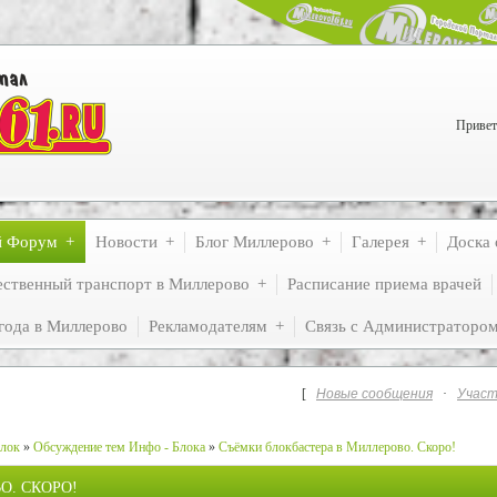
Привет
й Форум
Новости
Блог Миллерово
Галерея
Доска 
ственный транспорт в Миллерово
Расписание приема врачей
года в Миллерово
Рекламодателям
Связь с Администраторо
[
Новые сообщения
·
Участ
лок
»
Обсуждение тем Инфо - Блока
»
Съёмки блокбастера в Миллерово. Скоро!
О. СКОРО!