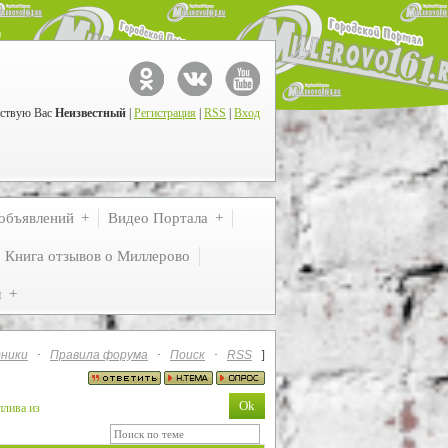
ствую Вас
Неизвестный
|
Регистрация
|
RSS
|
Вход
объявлений
Видео Портала
Книга отзывов о Миллерово
м
ники
·
Правила форума
·
Поиск
·
RSS
]
плива из