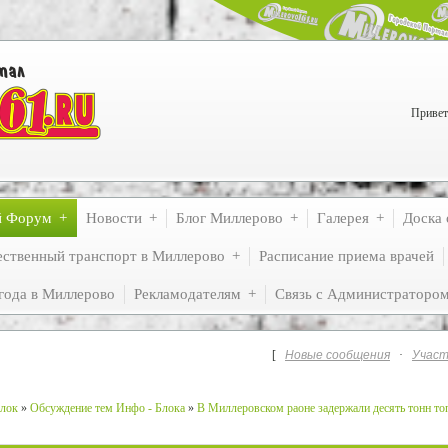
Привет
й Форум
Новости
Блог Миллерово
Галерея
Доска 
ственный транспорт в Миллерово
Расписание приема врачей
года в Миллерово
Рекламодателям
Связь с Администраторо
[
Новые сообщения
·
Участ
лок
»
Обсуждение тем Инфо - Блока
»
В Миллеровском раоне задержали десять тонн то