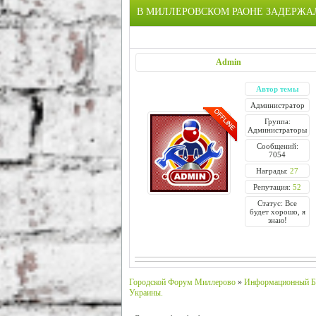
В МИЛЛЕРОВСКОМ РАОНЕ ЗАДЕРЖАЛ
Admin
Автор темы
Администратор
Группа:
Администраторы
Сообщений:
7054
Награды:
27
Репутация:
52
Статус: Все
будет хорошо, я
знаю!
Городской Форум Миллерово
»
Информационный Б
Украины.