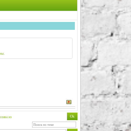
ны.
плива из