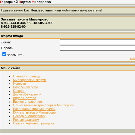
Г
ородской
П
ортал
М
иллерово
Приветствуем Вас
Неизвестный
, наш мобильный пользователь!
Заказать такси в Миллерово:
8-960-444-8-444 * 8-918-505-3-999
8-929-818-92-00
Форма входа
Логин:
Пароль:
запомнить
Заб
Меню сайта
Главная страница
Миллеровский Форум
Новости
Блог Миллерово
Галерея
Доска объявлений
Видео Портала
Бизнес справочник
Общественный транспорт в Миллерово
Расписание приема врачей
Книга отзывов о Миллерово
Погода в Миллерово
Рекламодателям
Связь с Администратором