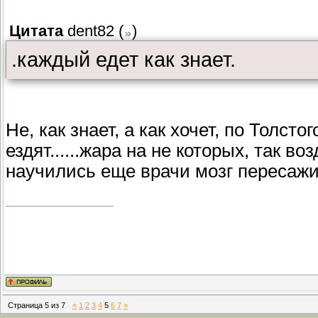
Цитата
dent82
(
)
.каждый едет как знает.
Не, как знает, а как хочет, по Толсто
ездят......жара на не которых, так в
научились еще врачи мозг пересажив
Страница
5
из
7
«
1
2
3
4
5
6
7
»