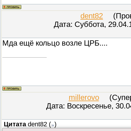
dent82
(Прове
Дата: Суббота, 29.04.
Мда ещё кольцо возле ЦРБ....
millerovo
(СуперМ
Дата: Воскресенье, 30.0
Цитата
dent82
(
)