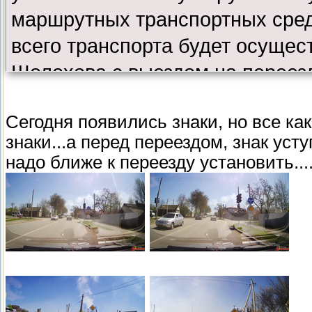
маршрутных транспортных сред
всего транспорта будет осущест
Шолохова с выездом на переез
встречно движущийся по ул. Р
Сегодня появились знаки, но все ка
уступать дорогу транспорту дв
знаки...а перед переездом, знак усту
надо ближе к переезду установить...