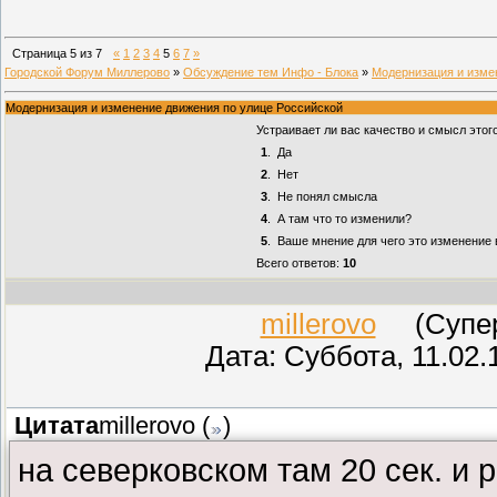
Страница
5
из
7
«
1
2
3
4
5
6
7
»
Городской Форум Миллерово
»
Обсуждение тем Инфо - Блока
»
Модернизация и изме
Модернизация и изменение движения по улице Российской
Устраивает ли вас качество и смысл этог
1
.
Да
2
.
Нет
3
.
Не понял смысла
4
.
А там что то изменили?
5
.
Ваше мнение для чего это изменение
Всего ответов:
10
millerovo
(СуперМ
Дата: Суббота, 11.02.
Цитата
millerovo
(
)
на северковском там 20 сек. и 