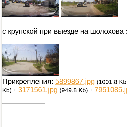
с крупской при выезде на шолохова з
Прикрепления:
5899867.jpg
(1001.8 Kb
·
3171561.jpg
·
7951085.j
Kb)
(949.8 Kb)