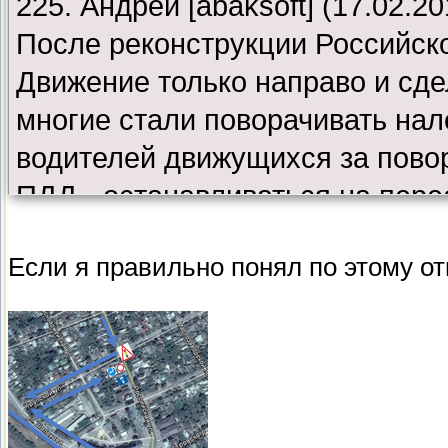
225. Андрей [abaksoft] (17.02.20
После реконструкции Российск
Движение только направо и сде
многие стали поворачивать на
водителей движущихся за пов
ПДД - останавливаться на пере
ситуации!
Если я правильно понял по этому от
Предполагается ли решать эту
Ответ: По результатам рассмо
том, что по завершению капрем
планируется изменение схемы 
участке ул. Крупской — ул. Арт