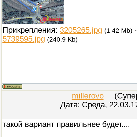
Так на пересечении ул. Крупск
транспортный светофор. Движен
ул.Российской от ул.Крупской 
Прикрепления:
3205265.jpg
(1.42 Mb)
маршрутных транспортных сред
5739595.jpg
(240.9 Kb)
всего транспорта будет осущест
Шолохова с выездом на переез
встречно движущийся по ул. Р
уступать дорогу транспорту дв
millerovo
(СуперМ
Дата: Среда, 22.03.1
такой вариант правильнее будет....