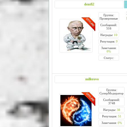
dent82
Группа:
Проверенные
Сообщений:
516
Награды:
10
Репутация:
9
Замечания:
0%
Статус:
millerovo
Группа:
СуперМодератор
Сообщений:
3748
Награды:
38
Репутация:
51
Замечания:
0%