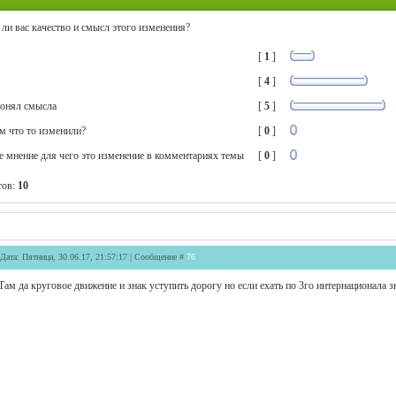
 ли вас качество и смысл этого изменения?
[
1
]
[
4
]
онял смысла
[
5
]
м что то изменили?
[
0
]
 мнение для чего это изменение в комментариях темы
[
0
]
тов:
10
Дата: Пятница, 30.06.17, 21:57:17 | Сообщение #
76
Там да круговое движение и знак уступить дорогу но если ехать по 3го интернационала зна