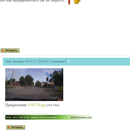
Зато как оштрафовать кого так это запросто....
Дата: Вторник, 04.07.17, 23:09:27 | Сообщение #
84
Прикрепления:
8342759.jpg
(719.4 Kb)