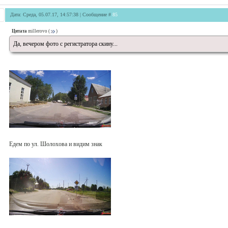
Дата: Среда, 05.07.17, 14:57:38 | Сообщение #
85
Цитата
millerovo
(
)
Да, вечером фото с регистратора скину...
Едем по ул. Шолохова и видим знак