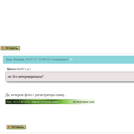
Дата: Вторник, 04.07.17, 12:09:24 | Сообщение #
79
Цитата
dent82
(
)
по 3го интернационала?
Да, вечером фото с регистратора скину...