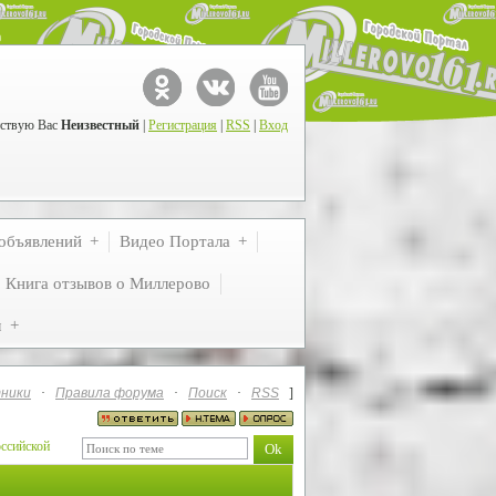
ствую Вас
Неизвестный
|
Регистрация
|
RSS
|
Вход
объявлений
Видео Портала
Книга отзывов о Миллерово
м
ники
·
Правила форума
·
Поиск
·
RSS
]
оссийской