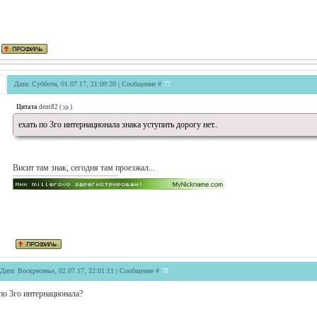
Дата: Суббота, 01.07.17, 21:09:20 | Сообщение #
77
Цитата
dent82
(
)
ехать по 3го интернационала знака уступить дорогу нет..
Висит там знак, сегодня там проезжал...
Дата: Воскресенье, 02.07.17, 22:01:11 | Сообщение #
78
по 3го интернационала?