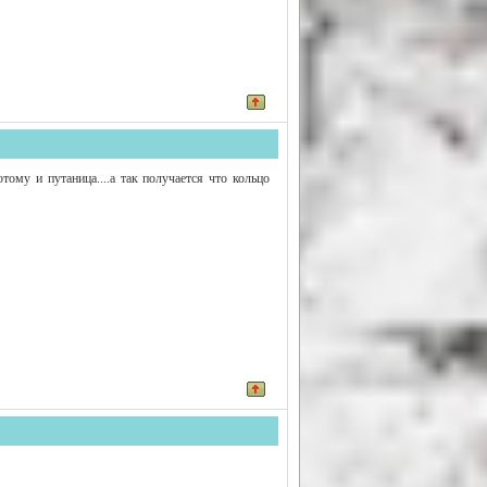
ому и путаница....а так получается что кольцо