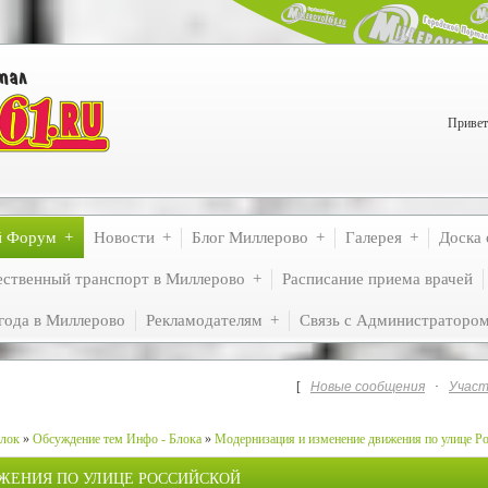
Привет
й Форум
Новости
Блог Миллерово
Галерея
Доска 
ственный транспорт в Миллерово
Расписание приема врачей
года в Миллерово
Рекламодателям
Связь с Администраторо
[
Новые сообщения
·
Участ
лок
»
Обсуждение тем Инфо - Блока
»
Модернизация и изменение движения по улице Р
ЖЕНИЯ ПО УЛИЦЕ РОССИЙСКОЙ