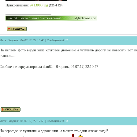
Прикрепления:
9413988.jpg
(520.4 Kb)
Дата: Вторник, 04.07.17, 22:15:45 | Сообщение #
82
На первом фото виден знак круговое движение а уступить дорогу не повесили вот пот
главное.....
Сообщение отредактировал
dent82
-
Вторник, 04.07.17, 22:19:47
Дата: Вторник, 04.07.17, 22:17:59 | Сообщение #
83
На переезде не хулиганы а дорожники...а может это одни и теже люди?