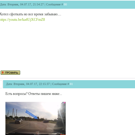
Дата: Вторник, 04.07.17, 21:54:27 | Сообщение #
80
Хотел сфоткать но все время забываю....
https://youtu.be/ka4UjXCFmZ8
Дата: Вторник, 04.07.17, 22:15:37 | Сообщение #
81
Есть вопросы? Ответы пишем ниже...