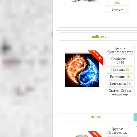
0%
Статус:
millerovo
Группа:
СуперМодератор
Сообщений:
3748
Награды:
38
Репутация:
51
Замечания:
0%
Статус: Добрый
модератор.
dent82
Группа:
Проверенные