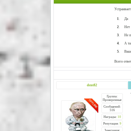
Устраивает
1
.
Да
2
.
Нет
3
.
Не п
4
.
А та
5
.
Ваше
Всего отве
dent82
Группа:
Проверенные
Сообщений:
516
Награды:
10
Репутация:
9
Замечания: