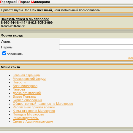
Г
ородской
П
ортал
М
иллерово
Приветствуем Вас
Неизвестный
, наш мобильный пользователь!
Заказать такси в Миллерово:
8-960-444-8-444 * 8-918-505-3-999
8-929-818-92-00
Форма входа
Логин:
Пароль:
запомнить
Заб
Меню сайта
Главная страница
Миллеровский Форум
Новости
Блог Миллерово
Галерея
Доска объявлений
Видео Портала
Бизнес справочник
Общественный транспорт в Миллерово
Расписание приема врачей
Книга отзывов о Миллерово
Погода в Миллерово
Рекламодателям
Связь с Администратором