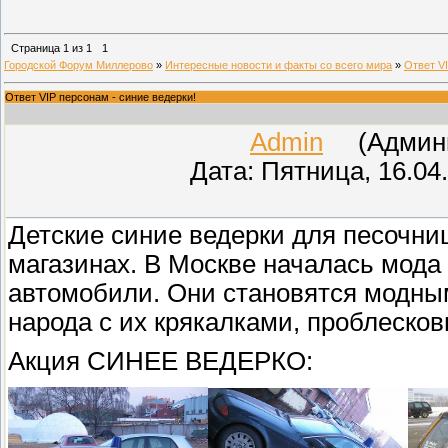
Страница
1
из
1
1
Городской Форум Миллерово
»
Интересные новости и факты со всего мира
»
Ответ VI
Ответ VIP персонам - синие ведерки!
Admin
(Админис
Дата: Пятница, 16.04
Детские синие ведерки для песочниц
магазинах. В Москве началась мода 
автомобили. Они становятся модным 
народа с их крякалками, проблеско
Акция СИНЕЕ ВЕДЕРКО: