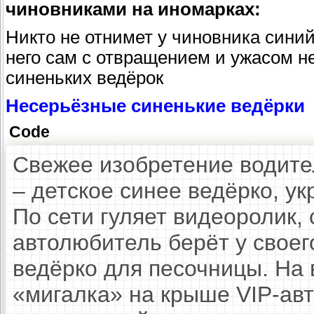
чиновниками на иномарках:
Никто не отнимет у чиновника синий
него сам с отвращением и ужасом н
синеньких ведёрок
Несерьёзные синенькие ведёрки
Code
Свежее изобретение водите
– детское синее ведёрко, у
По сети гуляет видеоролик, 
автолюбитель берёт у своег
ведёрко для песочницы. На 
«мигалка» на крыше VIP-ав