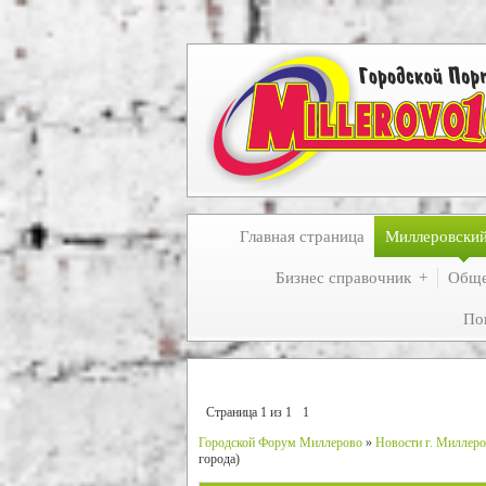
Главная страница
Миллеровски
Бизнес справочник
Обще
По
Страница
1
из
1
1
Городской Форум Миллерово
»
Новости г. Миллеро
города)