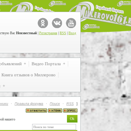
ствую Вас
Неизвестный
|
Регистрация
|
RSS
|
Вход
объявлений
Видео Портала
Книга отзывов о Миллерово
м
ники
·
Правила форума
·
Поиск
·
RSS
]
рой нашего