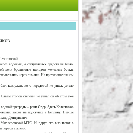
ИКОВ
Митякинской.
ерез водоемы, а специальных средств не было.
этой цели брошенные немцами железные бочки.
реправлялись через лиманы. На противоположном
 был контужен, но с передовой не ушел, умело
лавы второй степени, но узнал он об этом уже
водной преграды – реки Одер. Здесь Колесников
ловских высот на подступах в Берлину. Немцы
димир Дмитриевич.
в Миллеровской МТС. И вдруг его вызывают в
ы первой степени.