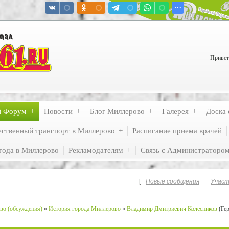
Привет
й Форум
Новости
Блог Миллерово
Галерея
Доска 
ственный транспорт в Миллерово
Расписание приема врачей
года в Миллерово
Рекламодателям
Связь с Администраторо
[
Новые сообщения
·
Участ
во (обсуждения)
»
История города Миллерово
»
Владимир Дмитриевич Колесников
(Ге