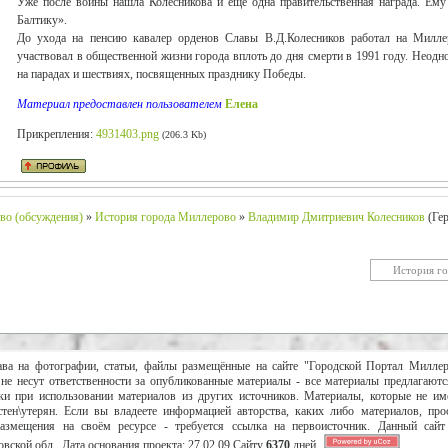
Уже после войны нашла Колесникова и еще одна правительственная награда. Ем
Балтику».
До ухода на пенсию кавалер орденов Славы В.Д.Колесников работал на Милле
участвовал в общественной жизни города вплоть до дня смерти в 1991 году. Нео
на парадах и шествиях, посвященных празднику Победы.
Материал предоставлен пользователем
Елена
Прикрепления:
4931403.png
(206.3 Kb)
во (обсуждения)
»
История города Миллерово
»
Владимир Дмитриевич Колесников
(Ге
ава на фотографии, статьи, файлы размещённые на сайте "Городской Портал Милле
не несут ответственности за опубликованные материалы - все материалы предлагаютс
и при использовании материалов из других источников. Материалы, которые не им
тен\утерян. Если вы владеете информацией авторства, каких либо материалов, пр
размещения на своём ресурсе - требуется ссылка на первоисточник. Данный сай
вской обл..
Дата основания проекта:
27.02.09
Сайту
6370
дней.