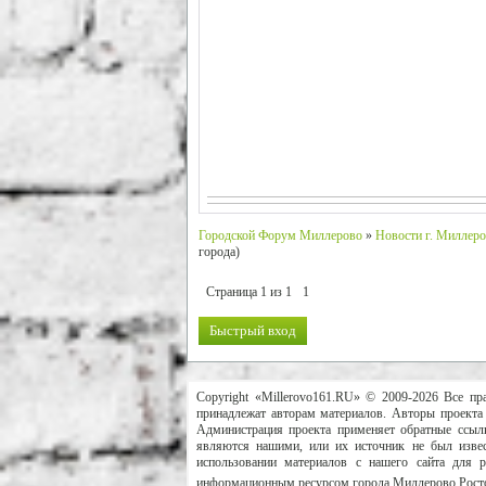
Городской Форум Миллерово
»
Новости г. Миллеро
города)
Страница
1
из
1
1
Copyright «Millerovo161.RU» © 2009-2026 Все пр
принадлежат авторам материалов. Авторы проекта 
Администрация проекта применяет обратные ссылк
являются нашими, или их источник не был извес
использовании материалов с нашего сайта для 
информационным ресурсом города Миллерово Росто