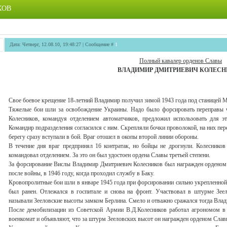
КОВ
Дата: Четверг, 12.08.10, 19:48:27 | Сообщение #
1
Полный кавалер орденов Славы
ВЛАДИМИР ДМИТРИЕВИЧ КОЛЕСН
Свое боевое крещение 18-летний Владимир получил зимой 1943 года под станицей 
Тяжелые бои шли за освобождение Украины. Надо было форсировать переправы ч
Колесников, командуя отделением автоматчиков, предложил использовать для 
Командир подразделения согласился с ним. Скрепляли бочки проволокой, на них пе
берегу сразу вступали в бой. Враг отошел в окопы второй линии обороны.
В течение дня враг предпринял 16 контратак, но бойцы не дрогнули. Колесников
командовал отделением. За это он был удостоен ордена Славы третьей степени.
За форсирование Вислы Владимир Дмитриевич Колесников был награжден орденом С
после войны, в 1946 году, когда проходил службу в Баку.
Кровопролитные бои шли в январе 1945 года при форсировании сильно укрепленной 
был ранен. Отлежался в госпитале и снова на фронт. Участвовал в штурме Зее
называли Зееловские высоты замком Берлина. Смело и отважно сражался тогда Вла
После демобилизации из Советской Армии В.Д.Колесников работал агрономом 
военкомат и объявляют, что за штурм Зееловских высот он награжден орденом Слав