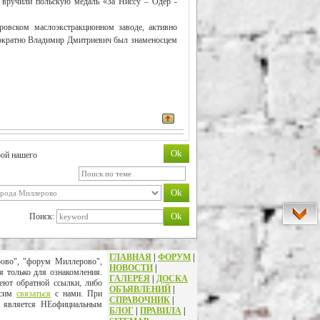
у вручили польскую медаль «За Ниссу – Одер -
ровском маслоэкстракционном заводе, активно
днократно Владимир Дмитриевич был знаменосцем
рой нашего
Поиск:
ГЛАВНАЯ
|
ФОРУМ
|
рово", "форум Миллерово",
НОВОСТИ
|
я только для ознакомления.
ГАЛЕРЕЯ
|
ДОСКА
еют обратной ссылки, либо
ОБЪЯВЛЕНИЙ
|
осим
связаться
с нами. При
СПРАВОЧНИК
|
т является НЕофициальным
БЛОГ
|
ПРАВИЛА
|