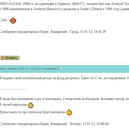
ИМО 6521434, 1966г.в. на судоверфи в Гданьске. (B44/17), заложен был как Алексей Тол
в 1990 переименован в Amfitriti (Вануату) и разделан в Аланге (Литва) в 1996 году (да
Суки
Сообщение отредактировал
Борис_Кашарский
-
Среда, 11.01.12, 14:41:29
Дата: Четверг, 12.01.12, 23:22:13 | Сообщение #
8
Я видимо свой политический ресурс на флуд растратил. Такое это Г-но, по ощущениям. Н
.................................
Я когда был маленьким и рос в миллерово, 2 вещи меня возбуждали. Большие города, 
А на ней пароходы
Думал кому-то про теплоход будет интересно
Сообщение отредактировал
Борис_Кашарский
-
Четверг, 12.01.12, 23:40:44