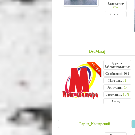
Замечания:
0%
Статус:
DedMazaj
Группа:
Заблокированные
Сообщений: 961
Награды:
11
Репутация:
14
Замечания:
80%
Статус:
Борис_Кашарский