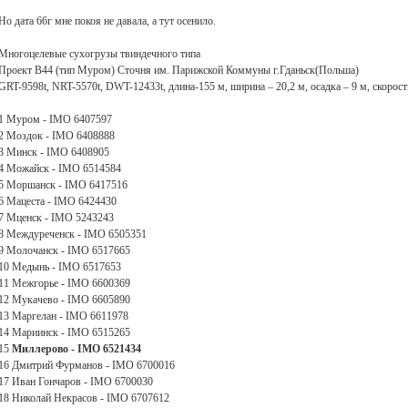
Но дата 66г мне покоя не давала, а тут осенило.
Многоцелевые сухогрузы твиндечного типа
Проект В44 (тип Муром) Сточня им. Парижской Коммуны г.Гданьск(Польша)
GRT-9598t, NRT-5570t, DWT-12433t, длина-155 м, ширина – 20,2 м, осадка – 9 м, скорость
1 Муром - IMO 6407597
2 Моздок - IMO 6408888
3 Минск - IMO 6408905
4 Можайск - IMO 6514584
5 Моршанск - IMO 6417516
6 Мацеста - IMO 6424430
7 Мценск - IMO 5243243
8 Междуреченск - IMO 6505351
9 Молочанск - IMO 6517665
10 Медынь - IMO 6517653
11 Межгорье - IMO 6600369
12 Мукачево - IMO 6605890
13 Маргелан - IMO 6611978
14 Мариинск - IMO 6515265
15
Миллерово - IMO 6521434
16 Дмитрий Фурманов - IMO 6700016
17 Иван Гончаров - IMO 6700030
18 Николай Некрасов - IMO 6707612