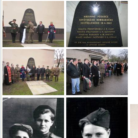
Родственников пилота Подвысо
удалось.
С приветом и уважежнием
Соня Голечкова
Клуб военной истории Клуб Кр
Г. Брно, южная Моравия
Чехия (бывшая Чехословакия)