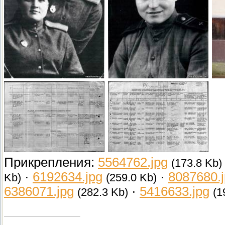
Прикрепления:
5564762.jpg
(173.8 Kb)
·
6192634.jpg
·
8087680.
Kb)
(259.0 Kb)
6386071.jpg
·
5416633.jpg
(282.3 Kb)
(1