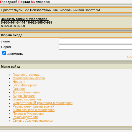
Г
ородской
П
ортал
М
иллерово
Приветствуем Вас
Неизвестный
, наш мобильный пользователь!
Заказать такси в Миллерово:
8-960-444-8-444 * 8-918-505-3-999
8-929-818-92-00
Форма входа
Логин:
Пароль:
запомнить
Заб
Меню сайта
Главная страница
Миллеровский Форум
Новости
Блог Миллерово
Галерея
Доска объявлений
Видео Портала
Бизнес справочник
Общественный транспорт в Миллерово
Расписание приема врачей
Книга отзывов о Миллерово
Погода в Миллерово
Рекламодателям
Связь с Администратором