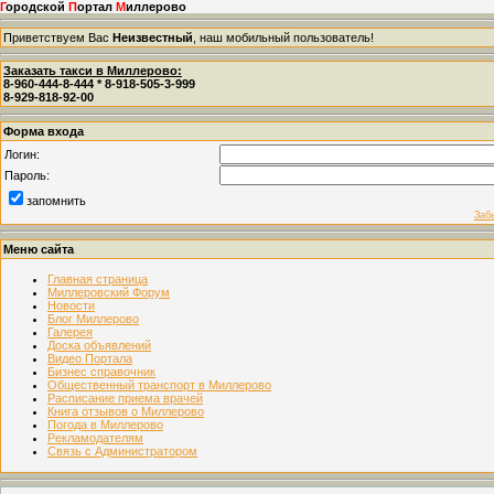
Г
ородской
П
ортал
М
иллерово
Приветствуем Вас
Неизвестный
, наш мобильный пользователь!
Заказать такси в Миллерово:
8-960-444-8-444 * 8-918-505-3-999
8-929-818-92-00
Форма входа
Логин:
Пароль:
запомнить
Заб
Меню сайта
Главная страница
Миллеровский Форум
Новости
Блог Миллерово
Галерея
Доска объявлений
Видео Портала
Бизнес справочник
Общественный транспорт в Миллерово
Расписание приема врачей
Книга отзывов о Миллерово
Погода в Миллерово
Рекламодателям
Связь с Администратором