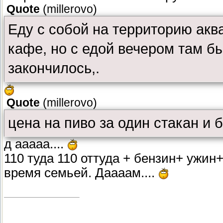
Quote
(
millerovo
)
Еду с собой на территорию акв
кафе, но с едой вечером там бы
закончилось,.
Quote
(
millerovo
)
цена на пиво за один стакан и 
д ааааа....
110 туда 110 оттуда + бензин+ ужин
время семьей. Даааам....