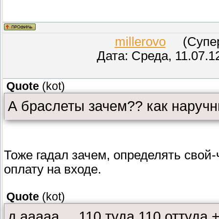
millerovo
(СуперМ
Дата: Среда, 11.07.1
Quote
(
kot
)
А браслеты зачем?? как наручн
Тоже гадал зачем, определять свой
оплату на входе.
Quote
(
kot
)
д ааааа.... 110 туда 110 оттуда