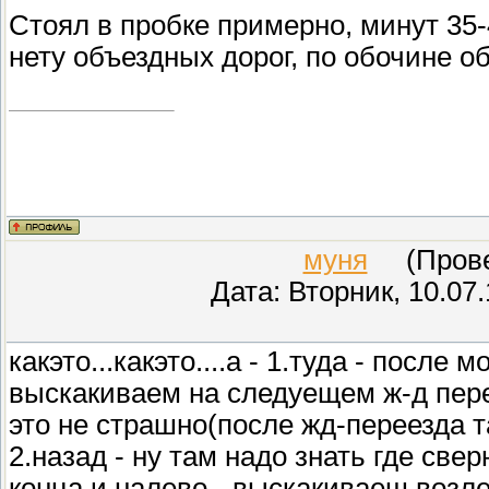
Стоял в пробке примерно, минут 35-4
нету объездных дорог, по обочине о
муня
(Провер
Дата: Вторник, 10.07
какэто...какэто....а - 1.туда - после 
выскакиваем на следуещем ж-д перее
это не страшно(после жд-переезда т
2.назад - ну там надо знать где све
конца и налево - выскакиваеш возле