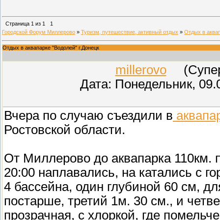
Страница
1
из
1
1
Городской Форум Миллерово
»
Туризм, путешествие, активный отдых
»
Отдых в аквап
Отдых в аквапарке "Водолей" г.Донецк
millerovo
(СуперМ
Дата: Понедельник, 09.
Вчера по случаю съездили в
аквапа
Ростовской области.
От Миллерово до аквапарка 110км. п
20:00 наплавались, на катались с г
4 бассейна, один глубиной 60 см, дл
постарше, третий 1м. 30 см., и четв
прозрачная, с хлоркой, где помельче