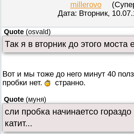
millerovo
(СуперМ
Дата: Вторник, 10.07
Quote
(
osvald
)
Так я в вторник до этого моста
Вот и мы тоже до него минут 40 полз
пробки нет.
странно.
Quote
(
муня
)
сли пробка начинаетсо гораздо
катит...