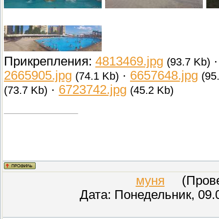
Прикрепления:
4813469.jpg
(93.7 Kb)
2665905.jpg
·
6657648.jpg
(74.1 Kb)
(95
·
6723742.jpg
(73.7 Kb)
(45.2 Kb)
муня
(Провер
Дата: Понедельник, 09.