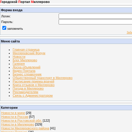
Г
ородской
П
ортал
М
иллерово
Форма входа
Логин:
Пароль:
запомнить
Заб
Меню сайта
Главная страница
Миллеровский Форум
Новости
Блог Миллерово
Галерея
Доска объявлений
Видео Портала
Бизнес справочник
Общественный транспорт в Миллерово
Расписание приема врачей
Книга отзывов о Миллерово
Погода в Миллерово
Рекламодателям
Связь с Администратором
Категории
Новости в мире
[29]
Новости в России
[57]
Новости в Ростовской обл.
[122]
Новости в Миллерово
[329]
Новости Миллеровского района
[41]
Новости Портала
[26]