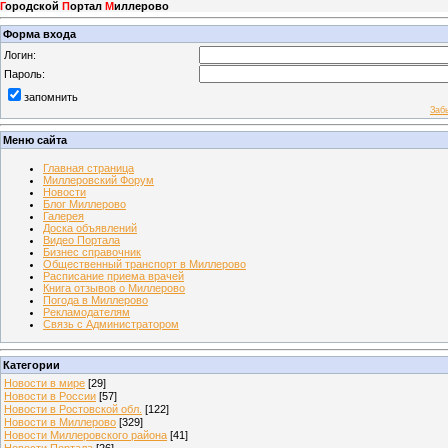
Г
ородской
П
ортал
М
иллерово
Форма входа
Логин:
Пароль:
запомнить
Заб
Меню сайта
Главная страница
Миллеровский Форум
Новости
Блог Миллерово
Галерея
Доска объявлений
Видео Портала
Бизнес справочник
Общественный транспорт в Миллерово
Расписание приема врачей
Книга отзывов о Миллерово
Погода в Миллерово
Рекламодателям
Связь с Администратором
Категории
Новости в мире
[29]
Новости в России
[57]
Новости в Ростовской обл.
[122]
Новости в Миллерово
[329]
Новости Миллеровского района
[41]
Новости Портала
[26]