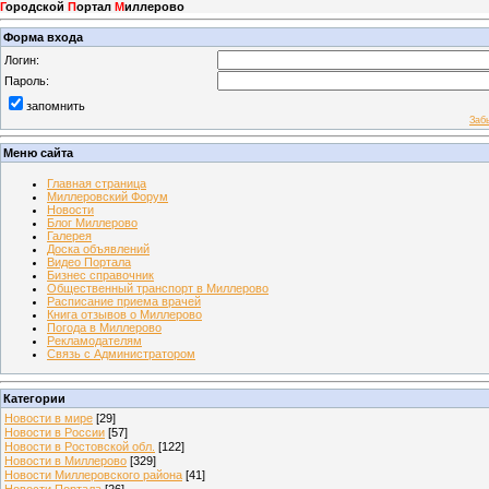
Г
ородской
П
ортал
М
иллерово
Форма входа
Логин:
Пароль:
запомнить
Заб
Меню сайта
Главная страница
Миллеровский Форум
Новости
Блог Миллерово
Галерея
Доска объявлений
Видео Портала
Бизнес справочник
Общественный транспорт в Миллерово
Расписание приема врачей
Книга отзывов о Миллерово
Погода в Миллерово
Рекламодателям
Связь с Администратором
Категории
Новости в мире
[29]
Новости в России
[57]
Новости в Ростовской обл.
[122]
Новости в Миллерово
[329]
Новости Миллеровского района
[41]
Новости Портала
[26]