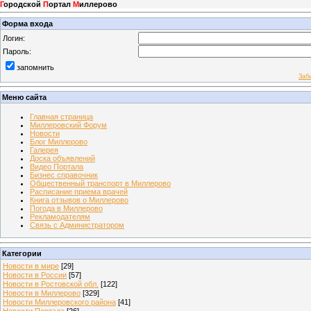
Г
ородской
П
ортал
М
иллерово
Форма входа
Логин:
Пароль:
запомнить
Заб
Меню сайта
Главная страница
Миллеровский Форум
Новости
Блог Миллерово
Галерея
Доска объявлений
Видео Портала
Бизнес справочник
Общественный транспорт в Миллерово
Расписание приема врачей
Книга отзывов о Миллерово
Погода в Миллерово
Рекламодателям
Связь с Администратором
Категории
Новости в мире
[29]
Новости в России
[57]
Новости в Ростовской обл.
[122]
Новости в Миллерово
[329]
Новости Миллеровского района
[41]
Новости Портала
[26]