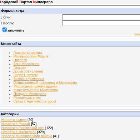
Г
ородской
П
ортал
М
иллерово
Форма входа
Логин:
Пароль:
запомнить
Заб
Меню сайта
Главная страница
Миллеровский Форум
Новости
Блог Миллерово
Галерея
Доска объявлений
Видео Портала
Бизнес справочник
Общественный транспорт в Миллерово
Расписание приема врачей
Книга отзывов о Миллерово
Погода в Миллерово
Рекламодателям
Связь с Администратором
Категории
Новости в мире
[29]
Новости в России
[57]
Новости в Ростовской обл.
[122]
Новости в Миллерово
[329]
Новости Миллеровского района
[41]
Новости Портала
[26]