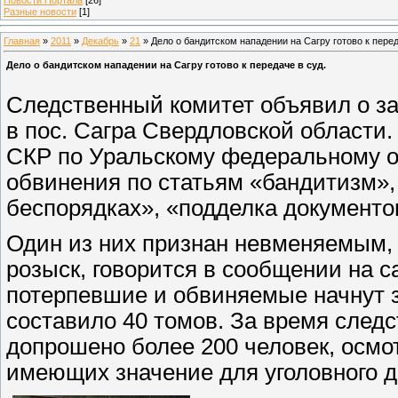
Разные новости
[1]
Главная
»
2011
»
Декабрь
»
21
» Дело о бандитском нападении на Сагру готово к перед
Дело о бандитском нападении на Сагру готово к передаче в суд.
Следственный комитет объявил о з
в пос. Сагра Свердловской области
СКР по Уральскому федеральному о
обвинения по статьям «бандитизм»,
беспорядках», «подделка документов
Один из них признан невменяемым,
розыск, говорится в сообщении на 
потерпевшие и обвиняемые начнут з
составило 40 томов. За время след
допрошено более 200 человек, осмо
имеющих значение для уголовного 