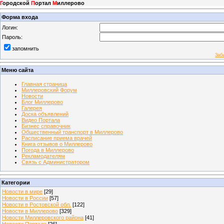
Г
ородской
П
ортал
М
иллерово
Форма входа
Логин:
Пароль:
запомнить
Заб
Меню сайта
Главная страница
Миллеровский Форум
Новости
Блог Миллерово
Галерея
Доска объявлений
Видео Портала
Бизнес справочник
Общественный транспорт в Миллерово
Расписание приема врачей
Книга отзывов о Миллерово
Погода в Миллерово
Рекламодателям
Связь с Администратором
Категории
Новости в мире
[29]
Новости в России
[57]
Новости в Ростовской обл.
[122]
Новости в Миллерово
[329]
Новости Миллеровского района
[41]
Новости Портала
[26]