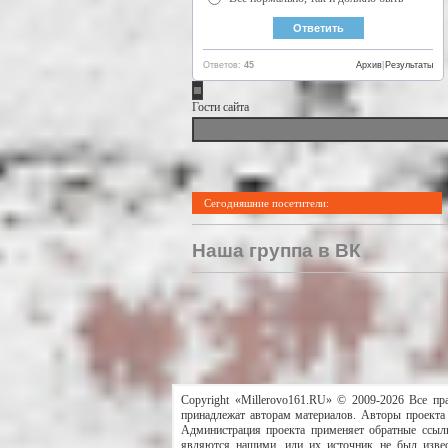
Ответов:
45
Архив
|
Результаты
Гости сайта
Сегодняшние посетители:
Наша группа в ВК
Copyright «Millerovo161.RU» © 2009-2026 Все пр
принадлежат авторам материалов. Авторы проекта 
Администрация проекта применяет обратные ссылк
являются нашими, или их источник не был извес