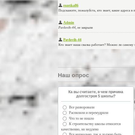
Наш опрос
Ка вы считаете, в чем причина
долгостроя 5 школы?
Все разворовали
Распилили и перемудрили
Что то не пошло
К строительству школы относятся
качественно, но медлено
Все нормально, так и должно быть