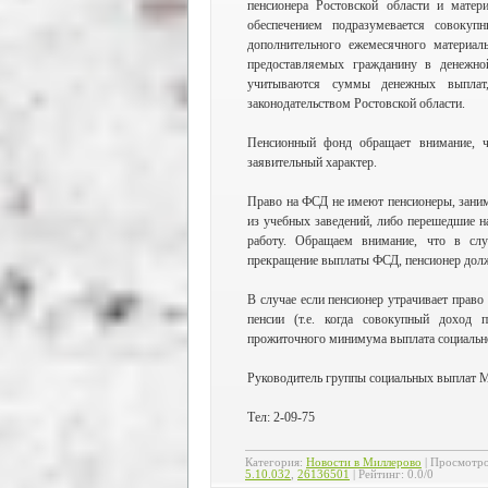
пенсионера Ростовской области и матер
обеспечением подразумевается совокуп
дополнительного ежемесячного материал
предоставляемых гражданину в денежно
учитываются суммы денежных выплат,
законодательством Ростовской области.
Пенсионный фонд обращает внимание, ч
заявительный характер.
Право на ФСД не имеют пенсионеры, заним
из учебных заведений, либо перешедшие н
работу. Обращаем внимание, что в слу
прекращение выплаты ФСД, пенсионер долж
В случае если пенсионер утрачивает право
пенсии (т.е. когда совокупный доход 
прожиточного минимума выплата социально
Руководитель группы социальных выплат М
Тел: 2-09-75
Категория
:
Новости в Миллерово
|
Просмотр
5.10.032
,
26136501
|
Рейтинг
:
0.0
/
0