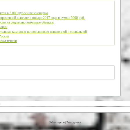
аты в 5 000 рублей пенсионерам
ременной выплате в январе 2017 года в сумме 5000 руб.
рово на социально значимые объекты
зации
тельная кампания по повышению пенсионной и социальной
России
ичат пенсии
Забыл пароль
|
Регистрация