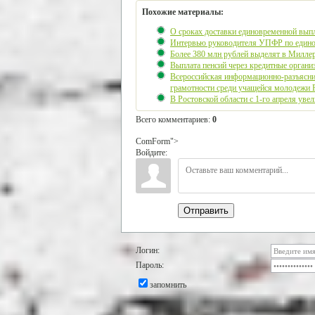
Похожие материалы:
О сроках доставки единовременной выпл
Интервью руководителя УПФР по единов
Более 380 млн рублей выделят в Милле
Выплата пенсий через кредитные органи
Всероссийская информационно-разъясни
грамотности среди учащейся молодежи 
В Ростовской области с 1-го апреля увел
Всего комментариев
:
0
ComForm">
Войдите:
Отправить
Логин:
Пароль:
запомнить