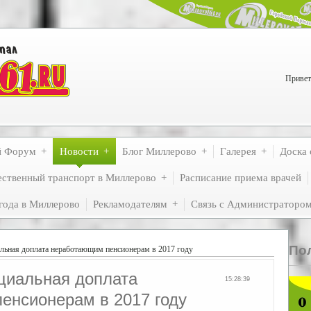
Привет
й Форум
Новости
Блог Миллерово
Галерея
Доска 
ственный транспорт в Миллерово
Расписание приема врачей
года в Миллерово
Рекламодателям
Связь с Администраторо
По
льная доплата неработающим пенсионерам в 2017 году
циальная доплата
15:28:39
енсионерам в 2017 году