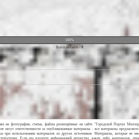
100%
Всего на сайте -
9
ава на фотографии, статьи, файлы размещённые на сайте "Городской Портал Милле
не несут ответственности за опубликованные материалы - все материалы предлагаютс
и при использовании материалов из других источников. Материалы, которые не им
тен\утерян. Если вы владеете информацией авторства, каких либо материалов, пр