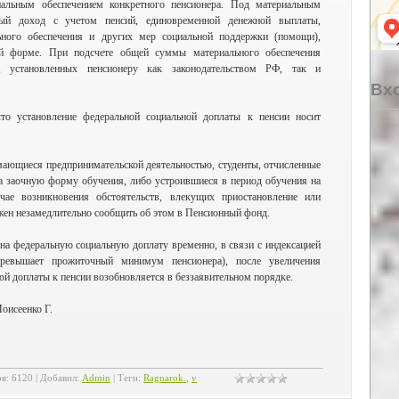
иальным обеспечением конкретного пенсионера. Под материальным
ный доход с учетом пенсий, единовременной денежной выплаты,
ьного обеспечения и других мер социальной поддержки (помощи),
й форме. При подсчете общей суммы материального обеспечения
 установленных пенсионеру как законодательством РФ, так и
Вхо
то установление федеральной социальной доплаты к пенсии носит
ающиеся предпринимательской деятельностью, студенты, отчисленные
а заочную форму обучения, либо устроившиеся в период обучения на
чае возникновения обстоятельств, влекущих приостановление или
ен незамедлительно сообщить об этом в Пенсионный фонд.
 на федеральную социальную доплату временно, в связи с индексацией
превышает прожиточный минимум пенсионера), после увеличения
й доплаты к пенсии возобновляется в беззаявительном порядке.
оисеенко Г.
ов
:
6120
|
Добавил
:
Admin
|
Теги
:
Ragnarok.
,
v