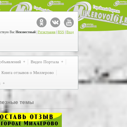
ствую Вас
Неизвестный
|
Регистрация
|
RSS
|
Вход
объявлений
Видео Портала
Книга отзывов о Миллерово
м
лезные темы