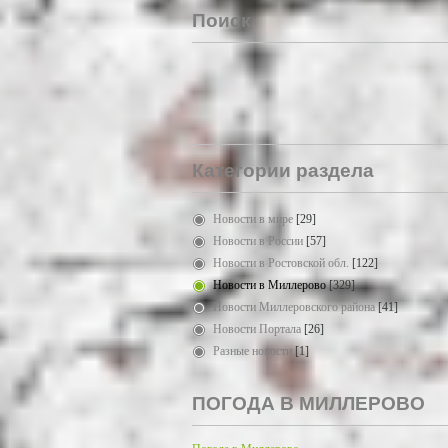
Поиск
Категории раздела
Новости в мире
[29]
Новости в России
[57]
Новости в Ростовской обл.
[122]
Новости в Миллерово
[329]
Новости Миллеровского района
[41]
Новости Портала
[26]
Разные новости
[1]
ПОГОДА В МИЛЛЕРОВО