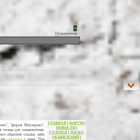
Пользователи
0%
ГЛАВНАЯ
|
ФОРУМ
|
рово", "форум Миллерово",
НОВОСТИ
|
я только для ознакомления.
ГАЛЕРЕЯ
|
ДОСКА
еют обратной ссылки, либо
ОБЪЯВЛЕНИЙ
|
осим
связаться
с нами. При