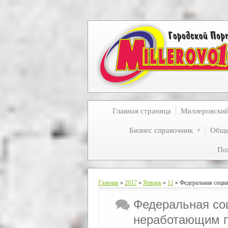
Главная страница
Миллеровски
Бизнес справочник
Обще
По
Главная
»
2017
»
Январь
»
11
» Федеральная социа
Федеральная со
неработающим п