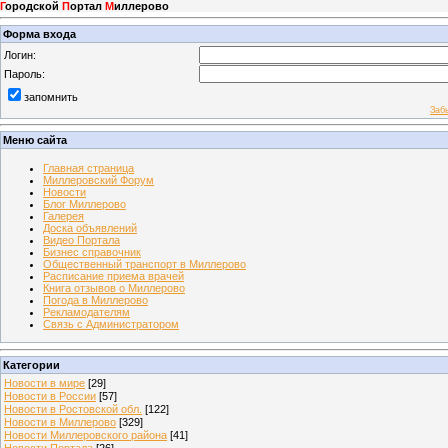
Г
ородской
П
ортал
М
иллерово
Форма входа
Логин:
Пароль:
запомнить
Заб
Меню сайта
Главная страница
Миллеровский Форум
Новости
Блог Миллерово
Галерея
Доска объявлений
Видео Портала
Бизнес справочник
Общественный транспорт в Миллерово
Расписание приема врачей
Книга отзывов о Миллерово
Погода в Миллерово
Рекламодателям
Связь с Администратором
Категории
Новости в мире
[29]
Новости в России
[57]
Новости в Ростовской обл.
[122]
Новости в Миллерово
[329]
Новости Миллеровского района
[41]
Новости Портала
[26]