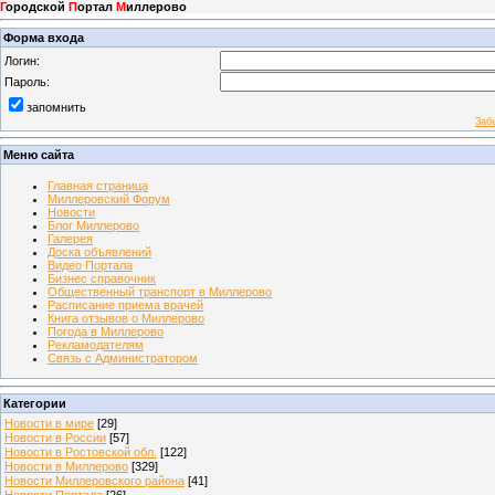
Г
ородской
П
ортал
М
иллерово
Форма входа
Логин:
Пароль:
запомнить
Заб
Меню сайта
Главная страница
Миллеровский Форум
Новости
Блог Миллерово
Галерея
Доска объявлений
Видео Портала
Бизнес справочник
Общественный транспорт в Миллерово
Расписание приема врачей
Книга отзывов о Миллерово
Погода в Миллерово
Рекламодателям
Связь с Администратором
Категории
Новости в мире
[29]
Новости в России
[57]
Новости в Ростовской обл.
[122]
Новости в Миллерово
[329]
Новости Миллеровского района
[41]
Новости Портала
[26]