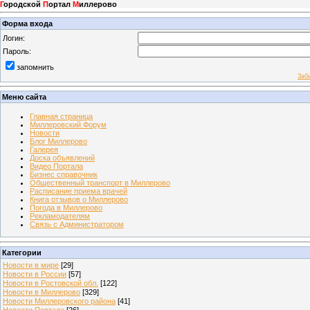
Г
ородской
П
ортал
М
иллерово
Форма входа
Логин:
Пароль:
запомнить
Заб
Меню сайта
Главная страница
Миллеровский Форум
Новости
Блог Миллерово
Галерея
Доска объявлений
Видео Портала
Бизнес справочник
Общественный транспорт в Миллерово
Расписание приема врачей
Книга отзывов о Миллерово
Погода в Миллерово
Рекламодателям
Связь с Администратором
Категории
Новости в мире
[29]
Новости в России
[57]
Новости в Ростовской обл.
[122]
Новости в Миллерово
[329]
Новости Миллеровского района
[41]
Новости Портала
[26]