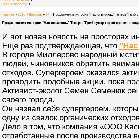
Разные новости
[1]
Главная
»
2016
»
Декабрь
»
14
» Продолжение истории "Нас опыляют.." Теперь "Гриб с
Продолжение истории "Нас опыляют.." Теперь "Гриб супер герой против отхо
И вот новая новость на просторах и
Еще раз подтверждающая, что
"Нас
В городе Миллерово народный мстит
людей, чиновников обратить вниман
отходов. Супергероем оказался акт
проводить подобные акции, пока пол
Активист-эколог Семен Семенюк ре
своего города.
Он назвал себя супергероем, котор
одну из свалок органических отходов
Дело в том, что компания «ООО Кас
отработанные после производства в