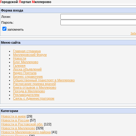
Г
ородской
П
ортал
М
иллерово
Форма входа
Логин:
Пароль:
запомнить
Заб
Меню сайта
Главная страница
Миллеровский Форум
Новости
Блог Миллерово
Галерея
Доска объявлений
Видео Портала
Бизнес справочник
Общественный транспорт в Миллерово
Расписание приема врачей
Книга отзывов о Миллерово
Погода в Миллерово
Рекламодателям
Связь с Администратором
Категории
Новости в мире
[29]
Новости в России
[57]
Новости в Ростовской обл.
[122]
Новости в Миллерово
[329]
Новости Миллеровского района
[41]
Новости Портала
[26]