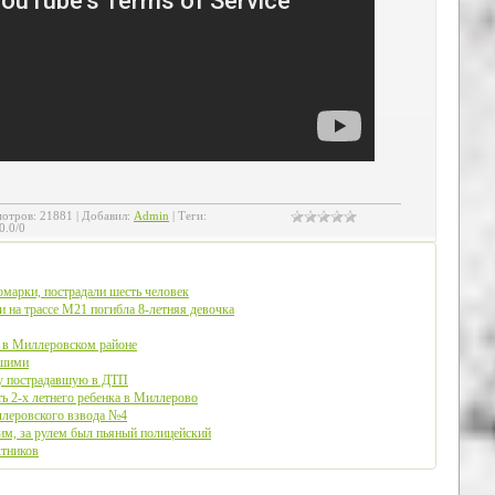
отров
:
21881
|
Добавил
:
Admin
|
Теги
:
0.0
/
0
омарки, пострадали шесть человек
ии на трассе М21 погибла 8-летняя девочка
а в Миллеровском районе
бшими
у пострадавшую в ДТП
ь 2-х летнего ребенка в Миллерово
леровского взвода №4
м, за рулем был пьяный полицейский
ктников