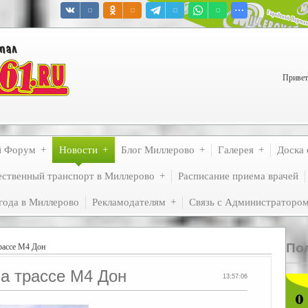
Привет
й Форум
Новости
Блог Миллерово
Галерея
Доска 
ственный транспорт в Миллерово
Расписание приема врачей
года в Миллерово
Рекламодателям
Связь с Администраторо
По
рассе М4 Дон
а трассе М4 Дон
13:57:06