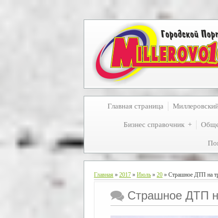
Главная страница
Миллеровски
Бизнес справочник
Обще
По
Главная
»
2017
»
Июль
»
20
» Страшное ДТП на т
Страшное ДТП н