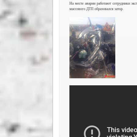
На месте аварии работают сотрудники экс
массового ДТП образовался затор.