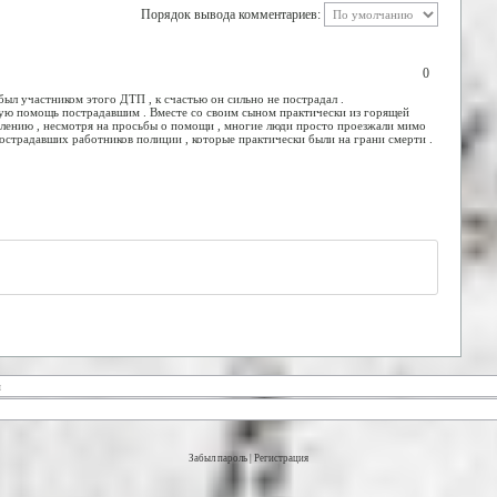
Порядок вывода комментариев:
0
ыл участником этого ДТП , к счастью он сильно не пострадал .
вую помощь пострадавшим . Вместе со своим сыном практически из горящей
алению , несмотря на просьбы о помощи , многие люди просто проезжали мимо
острадавших работников полиции , которые практически были на грани смерти .
Забыл пароль
|
Регистрация