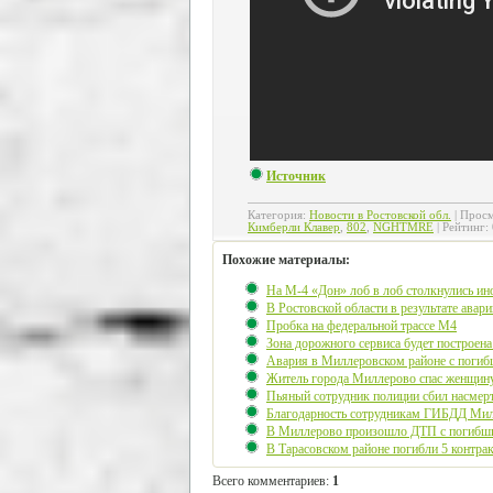
Источник
Категория
:
Новости в Ростовской обл.
|
Просм
Кимберли Клавер
,
802
,
NGHTMRE
|
Рейтинг
:
Похожие материалы:
На М-4 «Дон» лоб в лоб столкнулись ин
В Ростовской области в результате авар
Пробка на федеральной трассе М4
Зона дорожного сервиса будет построен
Авария в Миллеровском районе с поги
Житель города Миллерово спас женщин
Пьяный сотрудник полиции сбил насмерт
Благодарность сотрудникам ГИБДД Мил
В Миллерово произошло ДТП с погибши
В Тарасовском районе погибли 5 контра
Всего комментариев
:
1