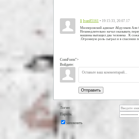
1
• 19:15:33, 20.07.17
Ivan85161
Миллеровский адвокат Абдуллаев Али б
Незамедлительно начал оказывать пер
машины вытащил два человека . К сож
.Огромную роль сыграл и в спасении п
ComForm">
Войдите:
Отправить
Логин:
Пароль:
запомнить