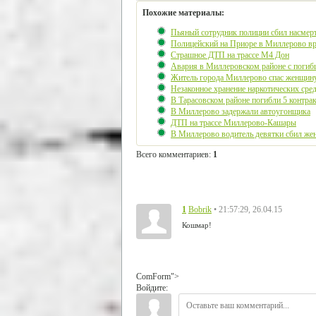
Похожие материалы:
Пьяный сотрудник полиции сбил насмерт
Полицейский на Приоре в Миллерово вре
Страшное ДТП на трассе М4 Дон
Авария в Миллеровском районе с поги
Житель города Миллерово спас женщин
Незаконное хранение наркотических сре
В Тарасовском районе погибли 5 контра
В Миллерово задержали автоугонщика
ДТП на трассе Миллерово-Кашары
В Миллерово водитель девятки сбил жен
Всего комментариев
:
1
1
• 21:57:29, 26.04.15
Bobrik
Кошмар!
ComForm">
Войдите: