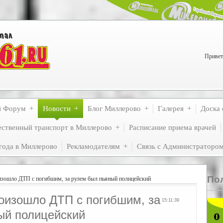
Привет
й Форум
Новости
Блог Миллерово
Галерея
Доска 
ственный транспорт в Миллерово
Расписание приема врачей
года в Миллерово
Рекламодателям
Связь с Администраторо
По
зошло ДТП с погибшим, за рулем был пьяный полицейский
оизошло ДТП с погибшим, за
15:11:39
ый полицейский