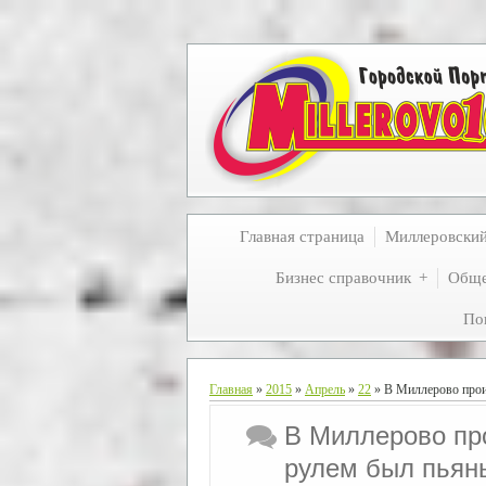
Главная страница
Миллеровски
Бизнес справочник
Обще
По
Главная
»
2015
»
Апрель
»
22
» В Миллерово прои
В Миллерово пр
рулем был пьян