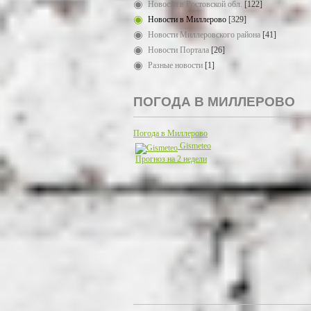
Новости в Ростовской обл.
[122]
Новости в Миллерово
[329]
Новости Миллеровского района
[41]
Новости Портала
[26]
Разные новости
[1]
ПОГОДА В МИЛЛЕРОВО
Погода в Миллерово
Gismeteo
Прогноз на 2 недели