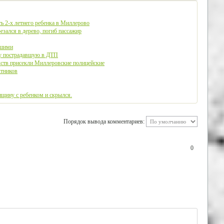
ь 2-х летнего ребенка в Миллерово
зался в дерево, погиб пассажир
бшими
у пострадавшую в ДТП
дств присекли Миллеровские полицейские
ктников
щину с ребенком и скрылся.
Порядок вывода комментариев:
0