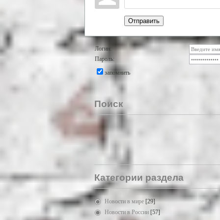
Отправить
Логин:
Пароль:
запомнить
Поиск
Категории раздела
Новости в мире
[29]
Новости в России
[57]