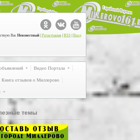
ствую Вас
Неизвестный
|
Регистрация
|
RSS
|
Вход
объявлений
Видео Портала
Книга отзывов о Миллерово
м
лезные темы