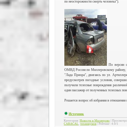
по неосторожности смерть человека").
По версии с
ОМВД России по Миллеровскому району, н
"Лада Приора", двигаясь по ул. Артиллер
предусмотрев погодные условия, совершил
получили телесные повреждения различной
один пассажир от полученных телесных пов
Решается вопрос об избрании в отношении 
Источник
Категория
:
Новости в Миллерово
|
Просмотр
CARACAL
,
техникумов
|
Рейтинг
:
4.0
/
1