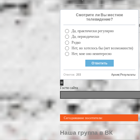
Смотрите ли Вы местное
телевидение?
Да, практически регулярно
Да, периодически
Редко
Нет, но хотелось бы (нет возможности)
Нет, мне оно неинтересно
Ответов:
203
Архив
|
Результаты
Гости сайта
Сегодняшние посетители:
Наша группа в ВК