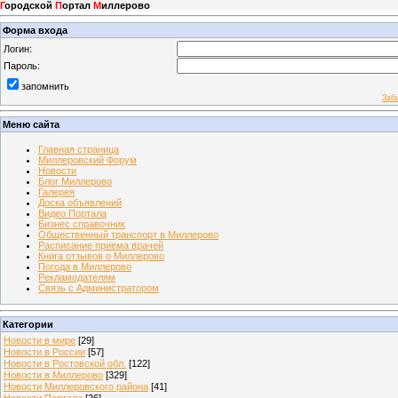
Г
ородской
П
ортал
М
иллерово
Форма входа
Логин:
Пароль:
запомнить
Заб
Меню сайта
Главная страница
Миллеровский Форум
Новости
Блог Миллерово
Галерея
Доска объявлений
Видео Портала
Бизнес справочник
Общественный транспорт в Миллерово
Расписание приема врачей
Книга отзывов о Миллерово
Погода в Миллерово
Рекламодателям
Связь с Администратором
Категории
Новости в мире
[29]
Новости в России
[57]
Новости в Ростовской обл.
[122]
Новости в Миллерово
[329]
Новости Миллеровского района
[41]
Новости Портала
[26]