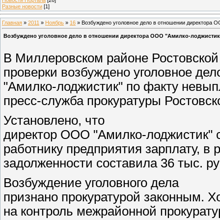
Разные новости
[1]
Главная
»
2011
»
Ноябрь
»
16
» Возбуждено уголовное дело в отношении директора О
Возбуждено уголовное дело в отношении директора ООО "Амилко-лоджистик
В Миллеровском районе Ростовской
проверки возбуждено уголовное де
"Амилко-лоджистик" по факту невып
пресс-служба прокуратуры Ростовск
Установлено, что
директор ООО "Амилко-лоджистик" с
работнику предприятия зарплату, в 
задолженности составила 36 тыс. ру
Возбуждение уголовного дела
признано прокуратурой законным. Хо
на контроль межрайонной прокурату