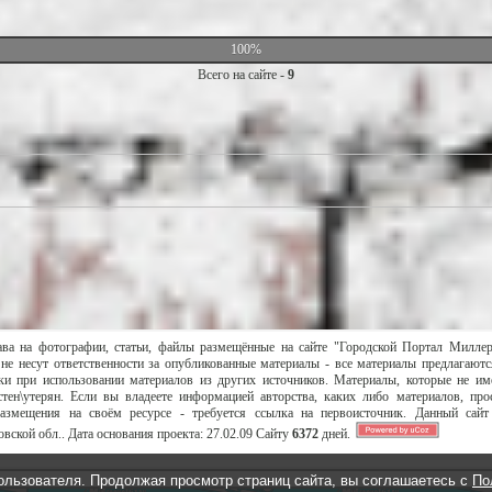
100%
Всего на сайте -
9
ава на фотографии, статьи, файлы размещённые на сайте "Городской Портал Милле
не несут ответственности за опубликованные материалы - все материалы предлагаютс
и при использовании материалов из других источников. Материалы, которые не им
тен\утерян. Если вы владеете информацией авторства, каких либо материалов, пр
размещения на своём ресурсе - требуется ссылка на первоисточник. Данный сай
вской обл..
Дата основания проекта:
27.02.09
Сайту
6372
дней.
ользователя. Продолжая просмотр страниц сайта, вы соглашаетесь с
По