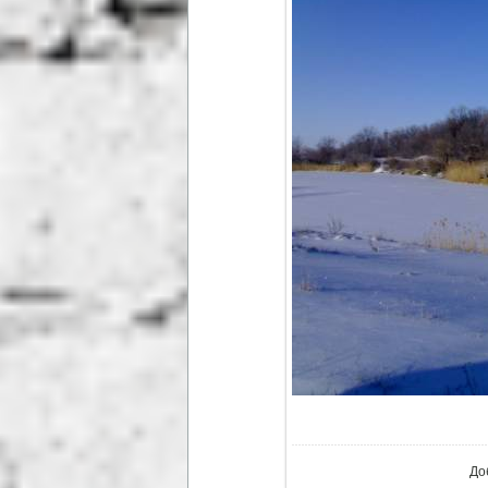
В ре
До