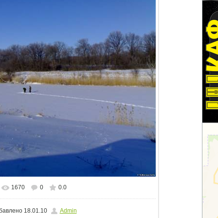
1670
0
0.0
альном размере
1500x1125
/ 98.1Kb
бавлено
18.01.10
Admin