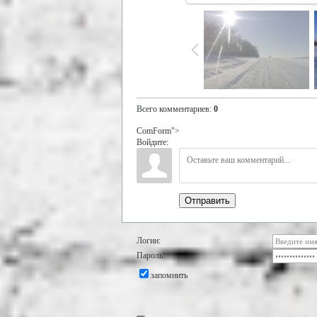
Всего комментариев
:
0
ComForm">
Войдите:
Отправить
Логин:
Пароль:
запомнить