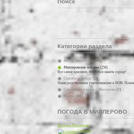
Поиск
Категории раздела
Фото г. Миллерово
[345]
Миллеровские пейзажи
[258]
Все самое красивое, что есть в нашем городе!
Спасибо за победу!
[2]
Наши родственники участвовавшие в ВОВ. Помни
Спортивная история г. Миллерово
[1]
Разное
[191]
ПОГОДА В МИЛЛЕРОВО
Погода в Миллерово
Gismeteo