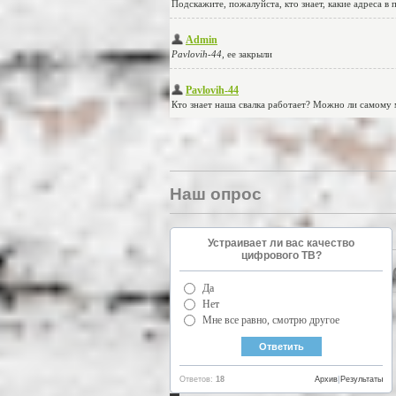
Наш опрос
Устраивает ли вас качество
цифрового ТВ?
Да
Нет
Мне все равно, смотрю другое
Ответов:
18
Архив
|
Результаты