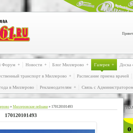
Привет
й Форум
Новости
Блог Миллерово
Галерея
Доска 
ственный транспорт в Миллерово
Расписание приема врачей
года в Миллерово
Рекламодателям
Связь с Администраторо
По
лерово
»
Миллеровские пейзажи
» 170120101493
170120101493