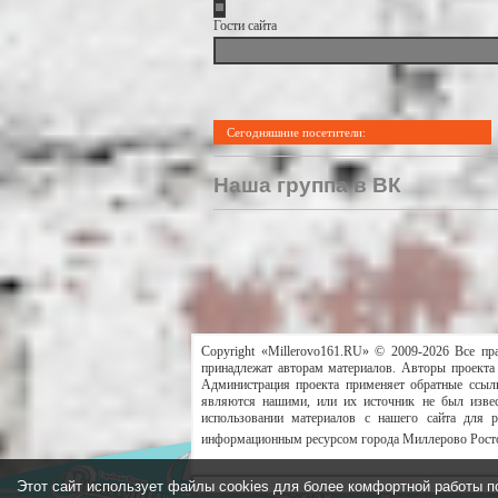
Гости сайта
Сегодняшние посетители:
Наша группа в ВК
Copyright «Millerovo161.RU» © 2009-2026 Все пр
принадлежат авторам материалов. Авторы проекта 
Администрация проекта применяет обратные ссылк
являются нашими, или их источник не был извес
использовании материалов с нашего сайта для 
информационным ресурсом города Миллерово Росто
Этот сайт использует файлы cookies для более комфортной работы п