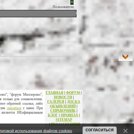
Пользователи
0%
ГЛАВНАЯ
|
ФОРУМ
|
рово", "форум Миллерово",
НОВОСТИ
|
я только для ознакомления.
ГАЛЕРЕЯ
|
ДОСКА
еют обратной ссылки, либо
ОБЪЯВЛЕНИЙ
|
осим
связаться
с нами. При
СПРАВОЧНИК
|
т является НЕофициальным
БЛОГ
|
ПРАВИЛА
|
SITEMAP
|
PDA
|
|
СЕГОДНЯ
СОГЛАСИТЬСЯ
литикой использования файлов cookies
.