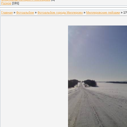
Разное
[191]
Главная
»
Фотоальбом
»
Фотоальбом города Миллерово
»
Миллеровские пейзажи
» 17