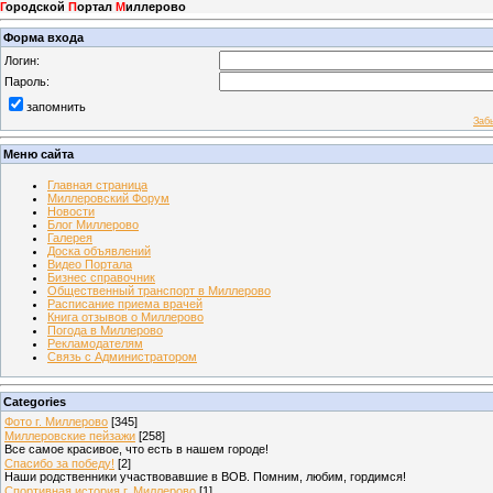
Г
ородской
П
ортал
М
иллерово
Форма входа
Логин:
Пароль:
запомнить
Заб
Меню сайта
Главная страница
Миллеровский Форум
Новости
Блог Миллерово
Галерея
Доска объявлений
Видео Портала
Бизнес справочник
Общественный транспорт в Миллерово
Расписание приема врачей
Книга отзывов о Миллерово
Погода в Миллерово
Рекламодателям
Связь с Администратором
Categories
Фото г. Миллерово
[345]
Миллеровские пейзажи
[258]
Все самое красивое, что есть в нашем городе!
Спасибо за победу!
[2]
Наши родственники участвовавшие в ВОВ. Помним, любим, гордимся!
Спортивная история г. Миллерово
[1]