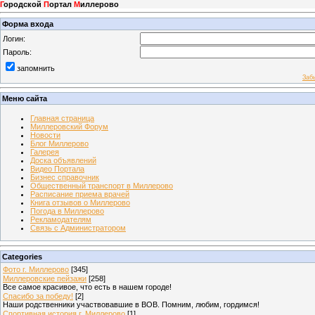
Г
ородской
П
ортал
М
иллерово
Форма входа
Логин:
Пароль:
запомнить
Заб
Меню сайта
Главная страница
Миллеровский Форум
Новости
Блог Миллерово
Галерея
Доска объявлений
Видео Портала
Бизнес справочник
Общественный транспорт в Миллерово
Расписание приема врачей
Книга отзывов о Миллерово
Погода в Миллерово
Рекламодателям
Связь с Администратором
Categories
Фото г. Миллерово
[345]
Миллеровские пейзажи
[258]
Все самое красивое, что есть в нашем городе!
Спасибо за победу!
[2]
Наши родственники участвовавшие в ВОВ. Помним, любим, гордимся!
Спортивная история г. Миллерово
[1]