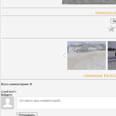
Просмотреть ф
« Предыдущая
|
65
66
6
Всего комментариев
:
0
ComForm">
Войдите:
Отправить