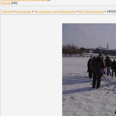
Разное
[191]
Главная
»
Фотоальбом
»
Фотоальбом города Миллерово
»
Фото Миллеровцев
» 19012