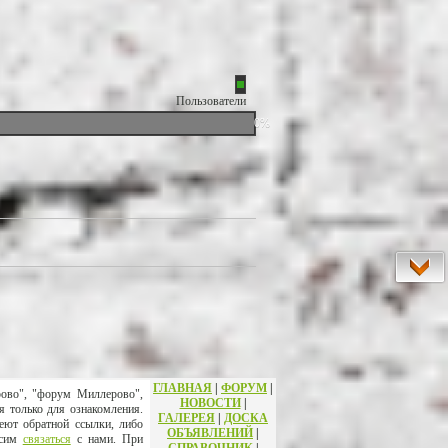
Пользователи
0%
ГЛАВНАЯ
|
ФОРУМ
|
рово", "форум Миллерово",
НОВОСТИ
|
я только для ознакомления.
ГАЛЕРЕЯ
|
ДОСКА
еют обратной ссылки, либо
ОБЪЯВЛЕНИЙ
|
осим
связаться
с нами. При
СПРАВОЧНИК
|