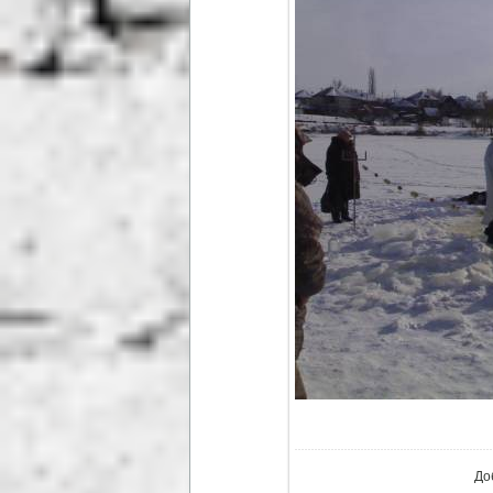
В ре
До