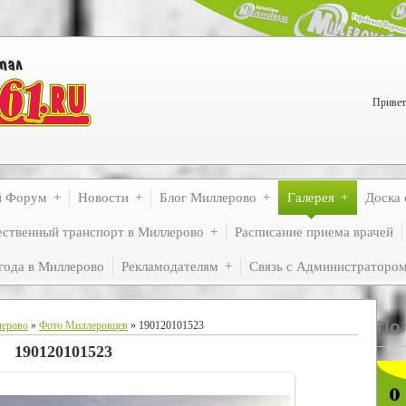
Привет
й Форум
Новости
Блог Миллерово
Галерея
Доска 
ственный транспорт в Миллерово
Расписание приема врачей
года в Миллерово
Рекламодателям
Связь с Администраторо
По
лерово
»
Фото Миллеровцев
» 190120101523
190120101523