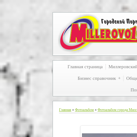
Главная страница
Миллеровски
Бизнес справочник
Обще
По
Главная
»
Фотоальбом
»
Фотоальбом города Мил