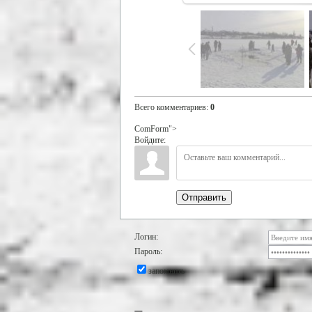
Всего комментариев
:
0
ComForm">
Войдите:
Отправить
Логин:
Пароль:
запомнить