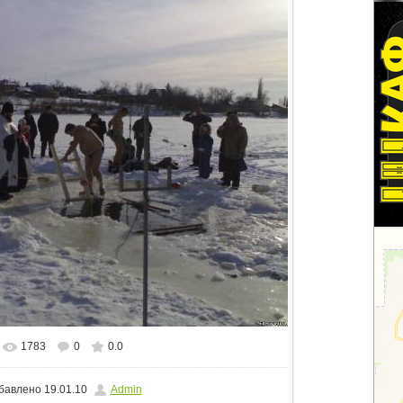
1783
0
0.0
альном размере
1500x1125
/ 143.8Kb
бавлено
19.01.10
Admin