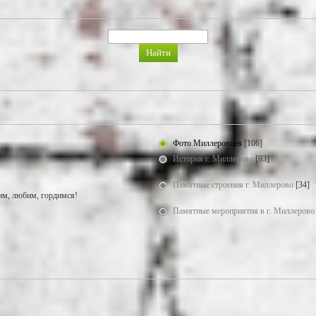
Фото Миллеровцев
[106]
История г. Миллерово
[93]
Памятные строения г. Миллерово
[34]
м, любим, гордимся!
Памятные мероприятия в г. Миллерово