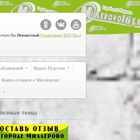
ствую Вас
Неизвестный
|
Регистрация
|
RSS
|
Вход
объявлений
Видео Портала
Книга отзывов о Миллерово
м
лезные темы