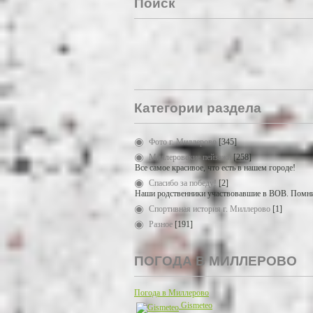
Поиск
Категории раздела
Фото г. Миллерово
[345]
Миллеровские пейзажи
[258]
Все самое красивое, что есть в нашем городе!
Спасибо за победу!
[2]
Наши родственники участвовавшие в ВОВ. Помни
Спортивная история г. Миллерово
[1]
Разное
[191]
ПОГОДА В МИЛЛЕРОВО
Погода в Миллерово
Gismeteo