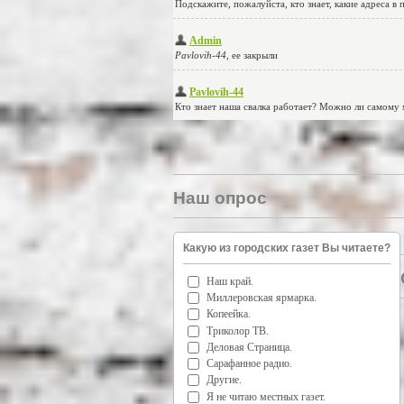
Наш опрос
Какую из городских газет Вы читаете?
Наш край.
Миллеровская ярмарка.
Копеейка.
Триколор ТВ.
Деловая Страница.
Сарафанное радио.
Другие.
Я не читаю местных газет.