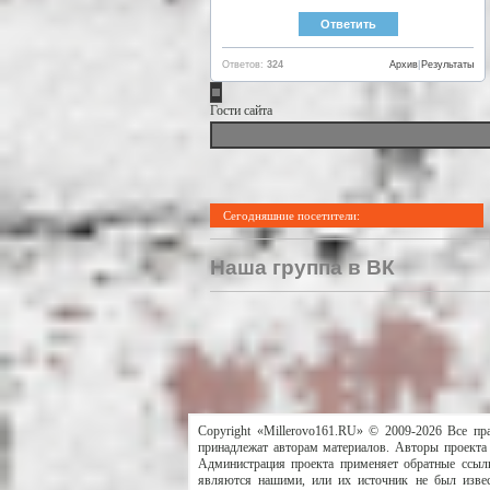
Ответов:
324
Архив
|
Результаты
Гости сайта
Сегодняшние посетители:
Наша группа в ВК
Copyright «Millerovo161.RU» © 2009-2026 Все пр
принадлежат авторам материалов. Авторы проекта 
Администрация проекта применяет обратные ссылк
являются нашими, или их источник не был извес