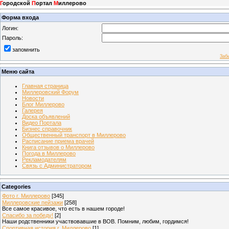
Г
ородской
П
ортал
М
иллерово
Форма входа
Логин:
Пароль:
запомнить
Заб
Меню сайта
Главная страница
Миллеровский Форум
Новости
Блог Миллерово
Галерея
Доска объявлений
Видео Портала
Бизнес справочник
Общественный транспорт в Миллерово
Расписание приема врачей
Книга отзывов о Миллерово
Погода в Миллерово
Рекламодателям
Связь с Администратором
Categories
Фото г. Миллерово
[345]
Миллеровские пейзажи
[258]
Все самое красивое, что есть в нашем городе!
Спасибо за победу!
[2]
Наши родственники участвовавшие в ВОВ. Помним, любим, гордимся!
Спортивная история г. Миллерово
[1]