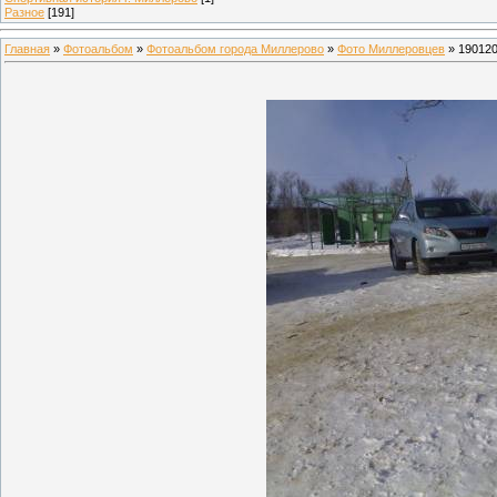
Разное
[191]
Главная
»
Фотоальбом
»
Фотоальбом города Миллерово
»
Фото Миллеровцев
» 19012