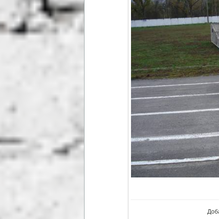
В ре
Доб