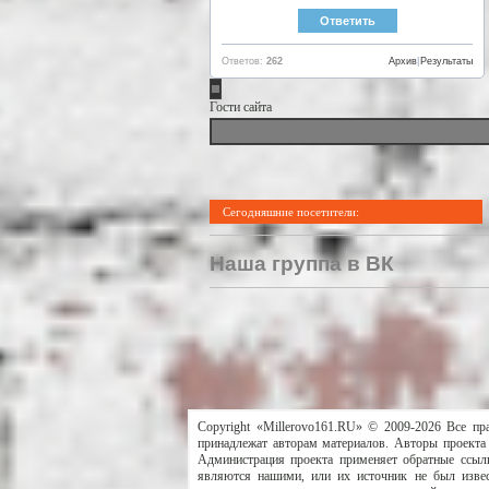
Ответов:
262
Архив
|
Результаты
Гости сайта
Сегодняшние посетители:
Наша группа в ВК
Copyright «Millerovo161.RU» © 2009-2026 Все пр
принадлежат авторам материалов. Авторы проекта 
Администрация проекта применяет обратные ссылк
являются нашими, или их источник не был извес