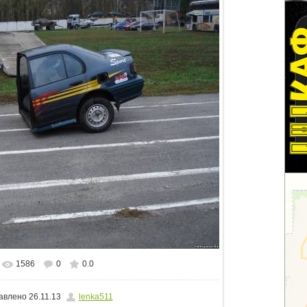
1586
0
0.0
альном размере
1500x1125
/ 241.4Kb
авлено
26.11.13
lenka511