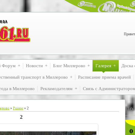
Привет
й Форум
Новости
Блог Миллерово
Галерея
Доска 
ственный транспорт в Миллерово
Расписание приема врачей
года в Миллерово
Рекламодателям
Связь с Администраторо
По
лерово
»
Разное
» 2
2