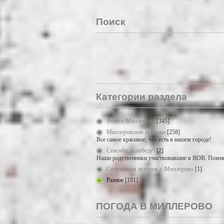
Поиск
Категории раздела
Фото г. Миллерово
[345]
Миллеровские пейзажи
[258]
Все самое красивое, что есть в нашем городе!
Спасибо за победу!
[2]
Наши родственники участвовавшие в ВОВ. Помни
Спортивная история г. Миллерово
[1]
Разное
[191]
ПОГОДА В МИЛЛЕРОВО