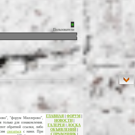
Пользователи
0%
ГЛАВНАЯ
|
ФОРУМ
|
рово", "форум Миллерово",
НОВОСТИ
|
я только для ознакомления.
ГАЛЕРЕЯ
|
ДОСКА
еют обратной ссылки, либо
ОБЪЯВЛЕНИЙ
|
осим
связаться
с нами. При
СПРАВОЧНИК
|