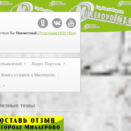
ствую Вас
Неизвестный
|
Регистрация
|
RSS
|
Вход
объявлений
Видео Портала
Книга отзывов о Миллерово
м
лезные темы