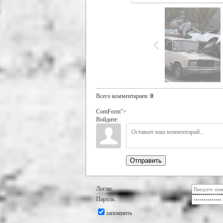
Всего комментариев
:
0
ComForm">
Войдите:
Отправить
Логин:
Пароль:
запомнить