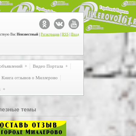
ствую Вас
Неизвестный
|
Регистрация
|
RSS
|
Вход
объявлений
Видео Портала
Книга отзывов о Миллерово
м
лезные темы