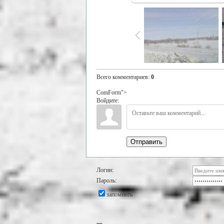
Всего комментариев
:
0
ComForm">
Войдите:
Отправить
Логин:
Пароль:
запомнить