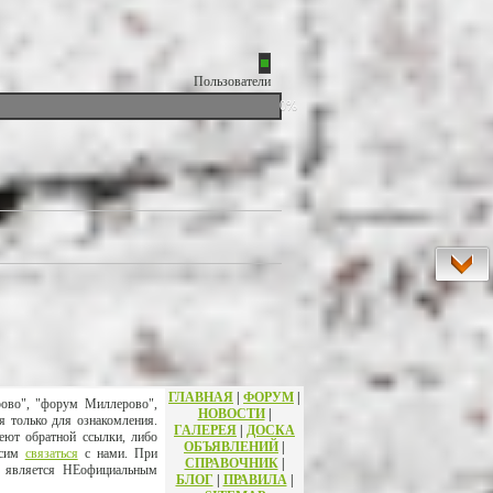
Пользователи
0%
ГЛАВНАЯ
|
ФОРУМ
|
рово", "форум Миллерово",
НОВОСТИ
|
я только для ознакомления.
ГАЛЕРЕЯ
|
ДОСКА
еют обратной ссылки, либо
ОБЪЯВЛЕНИЙ
|
осим
связаться
с нами. При
СПРАВОЧНИК
|
т является НЕофициальным
БЛОГ
|
ПРАВИЛА
|