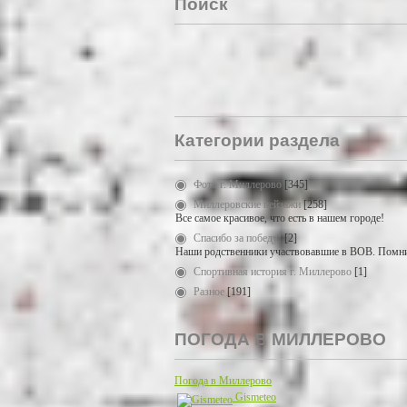
Поиск
Категории раздела
Фото г. Миллерово
[345]
Миллеровские пейзажи
[258]
Все самое красивое, что есть в нашем городе!
Спасибо за победу!
[2]
Наши родственники участвовавшие в ВОВ. Помни
Спортивная история г. Миллерово
[1]
Разное
[191]
ПОГОДА В МИЛЛЕРОВО
Погода в Миллерово
Gismeteo