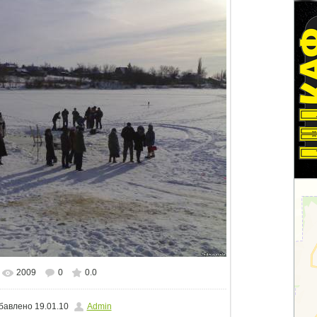
2009
0
0.0
альном размере
1500x1125
/ 151.9Kb
бавлено
19.01.10
Admin