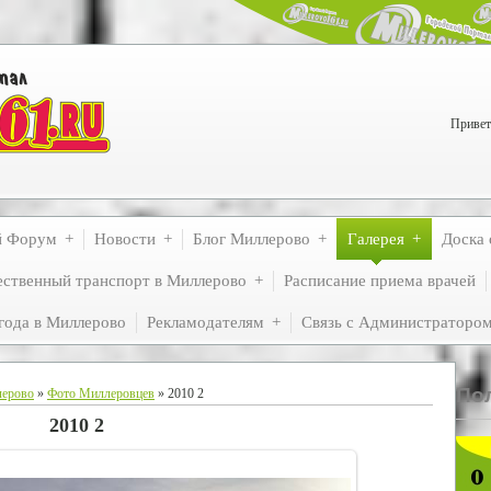
Привет
й Форум
Новости
Блог Миллерово
Галерея
Доска 
ственный транспорт в Миллерово
Расписание приема врачей
года в Миллерово
Рекламодателям
Связь с Администраторо
По
лерово
»
Фото Миллеровцев
» 2010 2
2010 2