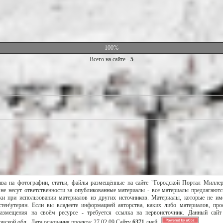
100%
Всего на сайте -
5
ава на фотографии, статьи, файлы размещённые на сайте "Городской Портал Милле
не несут ответственности за опубликованные материалы - все материалы предлагаютс
и при использовании материалов из других источников. Материалы, которые не им
тен\утерян. Если вы владеете информацией авторства, каких либо материалов, пр
размещения на своём ресурсе - требуется ссылка на первоисточник. Данный сай
вской обл..
Дата основания проекта:
27.02.09
Сайту
6371
дней.