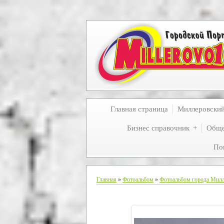
Главная страница
Миллеровски
Бизнес справочник
Обще
По
Главная
»
Фотоальбом
»
Фотоальбом города Мил