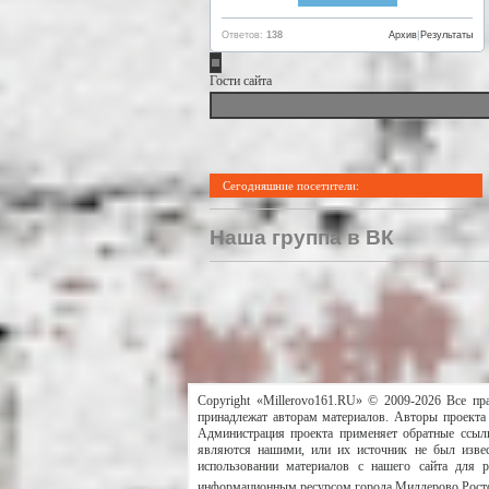
Ответов:
138
Архив
|
Результаты
Гости сайта
Сегодняшние посетители:
Наша группа в ВК
Copyright «Millerovo161.RU» © 2009-2026 Все пр
принадлежат авторам материалов. Авторы проекта 
Администрация проекта применяет обратные ссылк
являются нашими, или их источник не был извес
использовании материалов с нашего сайта для 
информационным ресурсом города Миллерово Росто