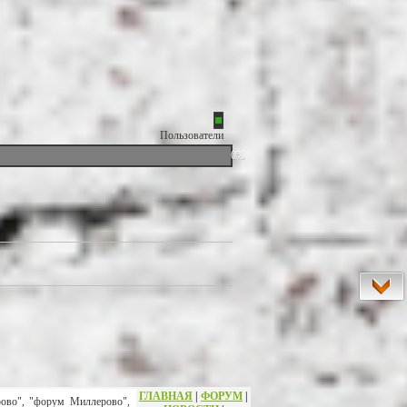
Пользователи
0%
ГЛАВНАЯ
|
ФОРУМ
|
рово", "форум Миллерово",