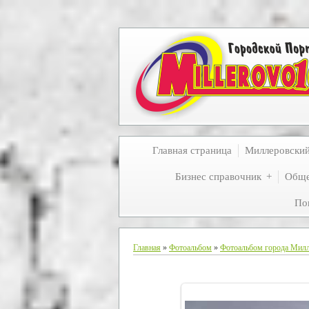
Главная страница
Миллеровски
Бизнес справочник
Обще
По
Главная
»
Фотоальбом
»
Фотоальбом города Мил