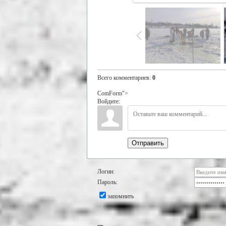
Всего комментариев
:
0
ComForm">
Войдите:
Отправить
Логин:
Пароль:
запомнить