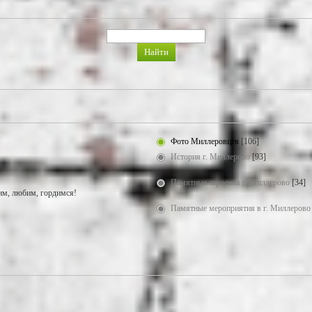
Фото Миллеровцев
[106]
История г. Миллерово
[93]
Памятные строения г. Миллерово
[34]
м, любим, гордимся!
Памятные мероприятия в г. Миллерово