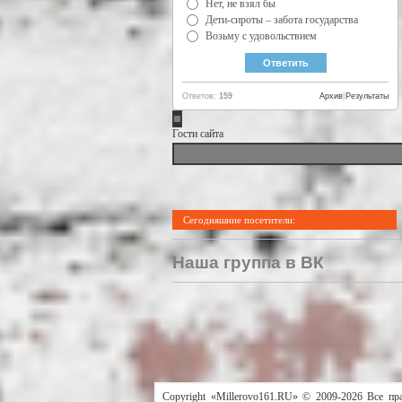
Нет, не взял бы
Дети-сироты – забота государства
Возьму с удовольствием
Ответов:
159
Архив
|
Результаты
Гости сайта
Сегодняшние посетители:
Наша группа в ВК
Copyright «Millerovo161.RU» © 2009-2026 Все пр