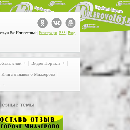
ствую Вас
Неизвестный
|
Регистрация
|
RSS
|
Вход
объявлений
Видео Портала
Книга отзывов о Миллерово
м
лезные темы