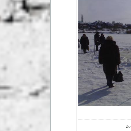
В ре
До