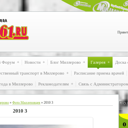
Привет
й Форум
Новости
Блог Миллерово
Галерея
Доска 
ственный транспорт в Миллерово
Расписание приема врачей
года в Миллерово
Рекламодателям
Связь с Администраторо
По
лерово
»
Фото Миллеровцев
» 2010 3
2010 3