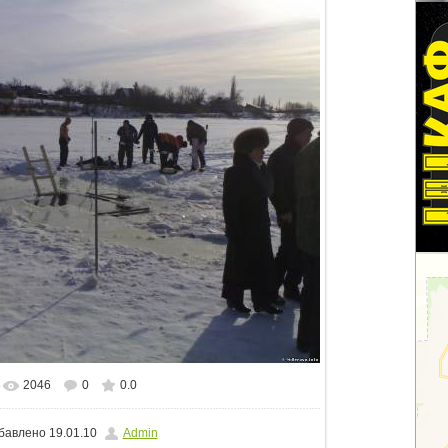
2046
0
0.0
альном размере
1500x1125
/ 127.0Kb
бавлено
19.01.10
Admin