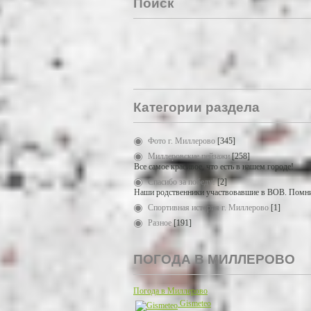
Поиск
Категории раздела
Фото г. Миллерово
[345]
Миллеровские пейзажи
[258]
Все самое красивое, что есть в нашем городе!
Спасибо за победу!
[2]
Наши родственники участвовавшие в ВОВ. Помни
Спортивная история г. Миллерово
[1]
Разное
[191]
ПОГОДА В МИЛЛЕРОВО
Погода в Миллерово
Gismeteo