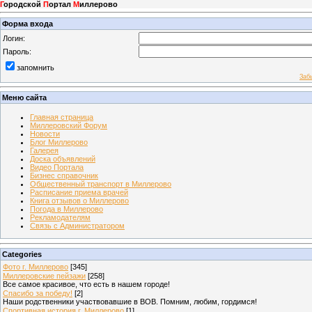
Г
ородской
П
ортал
М
иллерово
Форма входа
Логин:
Пароль:
запомнить
Заб
Меню сайта
Главная страница
Миллеровский Форум
Новости
Блог Миллерово
Галерея
Доска объявлений
Видео Портала
Бизнес справочник
Общественный транспорт в Миллерово
Расписание приема врачей
Книга отзывов о Миллерово
Погода в Миллерово
Рекламодателям
Связь с Администратором
Categories
Фото г. Миллерово
[345]
Миллеровские пейзажи
[258]
Все самое красивое, что есть в нашем городе!
Спасибо за победу!
[2]
Наши родственники участвовавшие в ВОВ. Помним, любим, гордимся!
Спортивная история г. Миллерово
[1]