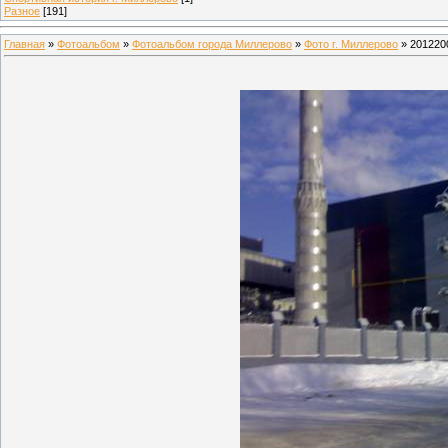
Разное
[191]
Главная
»
Фотоальбом
»
Фотоальбом города Миллерово
»
Фото г. Миллерово
» 201220