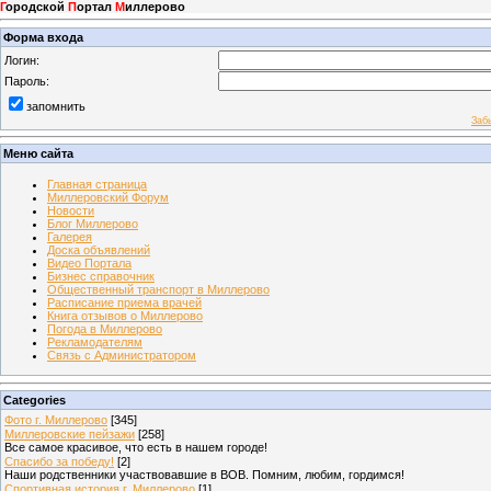
Г
ородской
П
ортал
М
иллерово
Форма входа
Логин:
Пароль:
запомнить
Заб
Меню сайта
Главная страница
Миллеровский Форум
Новости
Блог Миллерово
Галерея
Доска объявлений
Видео Портала
Бизнес справочник
Общественный транспорт в Миллерово
Расписание приема врачей
Книга отзывов о Миллерово
Погода в Миллерово
Рекламодателям
Связь с Администратором
Categories
Фото г. Миллерово
[345]
Миллеровские пейзажи
[258]
Все самое красивое, что есть в нашем городе!
Спасибо за победу!
[2]
Наши родственники участвовавшие в ВОВ. Помним, любим, гордимся!
Спортивная история г. Миллерово
[1]