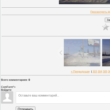
Просмотреть ф
« Предыдущая
|
303
304
305
3
Всего комментариев
:
0
ComForm">
Войдите:
Отправить