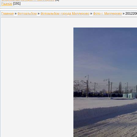
Разное
[191]
Главная
»
Фотоальбом
»
Фотоальбом города Миллерово
»
Фото г. Миллерово
» 201220