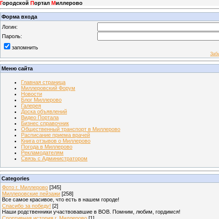
Г
ородской
П
ортал
М
иллерово
Форма входа
Логин:
Пароль:
запомнить
Заб
Меню сайта
Главная страница
Миллеровский Форум
Новости
Блог Миллерово
Галерея
Доска объявлений
Видео Портала
Бизнес справочник
Общественный транспорт в Миллерово
Расписание приема врачей
Книга отзывов о Миллерово
Погода в Миллерово
Рекламодателям
Связь с Администратором
Categories
Фото г. Миллерово
[345]
Миллеровские пейзажи
[258]
Все самое красивое, что есть в нашем городе!
Спасибо за победу!
[2]
Наши родственники участвовавшие в ВОВ. Помним, любим, гордимся!
Спортивная история г. Миллерово
[1]