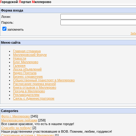
Г
ородской
П
ортал
М
иллерово
Форма входа
Логин:
Пароль:
запомнить
Заб
Меню сайта
Главная страница
Миллеровский Форум
Новости
Блог Миллерово
Галерея
Доска объявлений
Видео Портала
Бизнес справочник
Общественный транспорт в Миллерово
Расписание приема врачей
Книга отзывов о Миллерово
Погода в Миллерово
Рекламодателям
Связь с Администратором
Categories
Фото г. Миллерово
[345]
Миллеровские пейзажи
[258]
Все самое красивое, что есть в нашем городе!
Спасибо за победу!
[2]
Наши родственники участвовавшие в ВОВ. Помним, любим, гордимся!
Спортивная история г. Миллерово
[1]