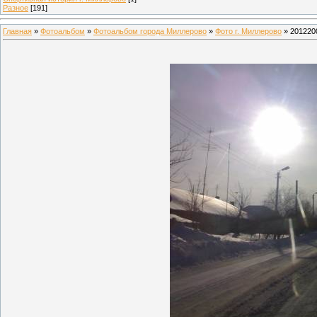
Разное
[191]
Главная
»
Фотоальбом
»
Фотоальбом города Миллерово
»
Фото г. Миллерово
» 201220