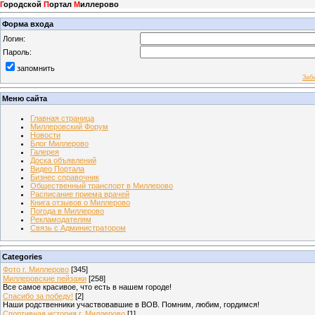
Г
ородской
П
ортал
М
иллерово
Форма входа
Логин:
Пароль:
запомнить
Заб
Меню сайта
Главная страница
Миллеровский Форум
Новости
Блог Миллерово
Галерея
Доска объявлений
Видео Портала
Бизнес справочник
Общественный транспорт в Миллерово
Расписание приема врачей
Книга отзывов о Миллерово
Погода в Миллерово
Рекламодателям
Связь с Администратором
Categories
Фото г. Миллерово
[345]
Миллеровские пейзажи
[258]
Все самое красивое, что есть в нашем городе!
Спасибо за победу!
[2]
Наши родственники участвовавшие в ВОВ. Помним, любим, гордимся!
Спортивная история г. Миллерово
[1]